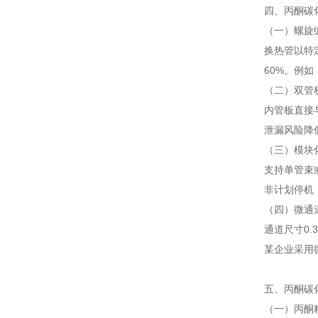
四、丙酮碳
（一）螺旋
换热管以特
60%。例
（二）双管
内管板直接
泄漏风险降
（三）模块
支持单管束
非计划停机
（四）微通
通道尺寸0.
某企业采用
五、丙酮碳
（一）丙酮