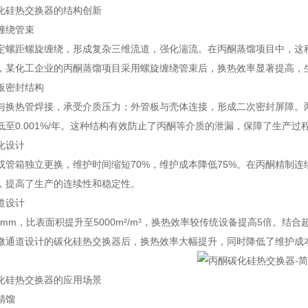
化硅热交换器的结构创新
缠绕管束
定螺距螺旋缠绕，形成复杂三维流道，强化湍流。在丙酮蒸馏项目中，这种结构可
如，某化工企业的丙酮蒸馏项目采用螺旋缠绕管束后，换热效率显著提高，
板密封结构
与换热管焊接，承受介质压力；外管板与壳体连接，形成二次密封屏障。
低至0.001%/年。这种结构有效防止了丙酮等介质的泄漏，保障了生产过
化设计
或管箱独立更换，维护时间缩短70%，维护成本降低75%。在丙酮精制
，提高了生产的连续性和稳定性。
道设计
3mm，比表面积提升至5000m²/m³，换热效率较传统设备提高5倍。
微通道设计的碳化硅热交换器后，换热效率大幅提升，同时降低了维护成
化硅热交换器的应用场景
精馏