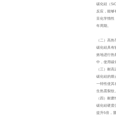
碳化硅（S
反应，能够
呈化学惰性，
年周期。
（二）高热
碳化硅具有较
效地进行热
中，使用碳
（三）耐高
碳化硅的熔点
一特性使其
生热震裂纹
（四）耐磨
碳化硅硬度
提升5倍，