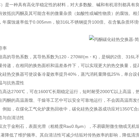
iC）是一种具有高化学稳定性的材料，对大多数酸、碱和有机溶剂都具有
有效抵抗丙酮及其可能含有的微量杂质（如酸性或碱性物质）的腐蚀。相
年腐蚀速率低于0.005mm，较316L不锈钢提升100倍。在含氯杂质
导率
高的导热系数，其导热系数为120 - 270W/(m・K)，是铜的2倍、31
量传递，在相同的换热面积和温差条件下，可以实现更大的热交换量，提
化硅热交换器可使设备冷凝效率提升40%，蒸汽消耗量降低25%，单台
温与抗热震性
高达2700℃，可在1600℃长期稳定运行，短时耐受2000℃以上高温，热
在丙酮的高温蒸馏、干燥等工艺中可以安全可靠地运行，不会因高温而发
。例如，在煤化工气化炉废热回收中，碳化硅热交换器成功应对1350℃
性与自清洁性
仅次于金刚石，表面光滑（粗糙度Ra≤0.8μm），不易吸附微生物或无机垢
显著降低了维护频率。其自清洁性可减少结垢对传热效率的影响，降低清