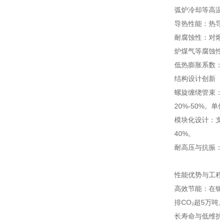
弧炉冷却等高
导热性能：热导率
耐腐蚀性：对熔
炉煤气等腐蚀
低热膨胀系数：
结构设计创新
螺旋缠绕管束：
20%-50%。
模块化设计：
40%。
耐高压与抗振：
性能优势与工
高效节能：在
排CO₂超5万吨
长寿命与低维护