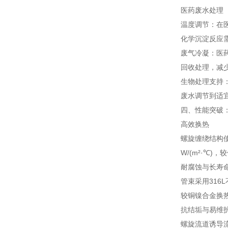
医药废水处理
温度调节：在
化学沉淀反应
废气冷凝：医
回收处理，减
生物处理支持
废水调节到适宜
四、性能突破
高效换热
螺旋缠绕结构
W/(m²·℃)
耐腐蚀与长寿
管束采用31
较铜镍合金换
抗结垢与易维
螺旋流道诱导