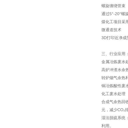
螺旋缠绕管束
通过5°-20°
煤化工项目采用
微通道技术
3D打印近净成
三、行业应用
金属冶炼废水
高炉冲渣水余
转炉烟气余热利
铜冶炼酸性废
化工废水处理
合成气余热回收
元，减少CO₂排
湿法脱硫系统：
利用。