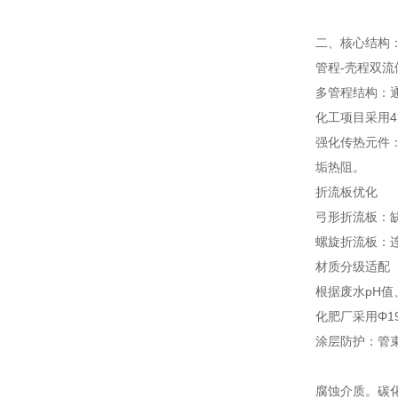
二、核心结构
管程-壳程双流
多管程结构：
化工项目采用4
强化传热元件
垢热阻。
折流板优化
弓形折流板：缺
螺旋折流板：
材质分级适配
根据废水pH值
化肥厂采用Φ1
涂层防护：管束
腐蚀介质。碳