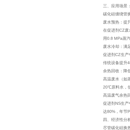
三、应用场景
碳化硅缠绕管
废水预热：提
在促进剂CZ废
用0.8 MP
废水冷却：满
促进剂CZ生产
传统设备提升4
余热回收：降
高温废水（如
20℃原料水，
高温废气余热
促进剂NS生产
达80%，年节
四、经济性分
尽管碳化硅换热