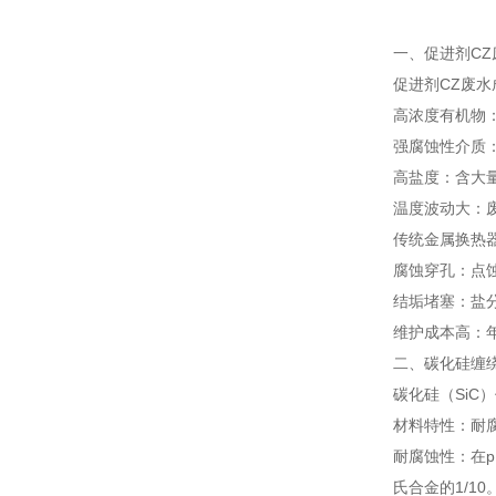
一、促进剂C
促进剂CZ废
高浓度有机物：
强腐蚀性介质：
高盐度：含大
温度波动大：废
传统金属换热
腐蚀穿孔：点
结垢堵塞：盐分
维护成本高：年
二、碳化硅缠
碳化硅（Si
材料特性：耐
耐腐蚀性：在p
氏合金的1/1