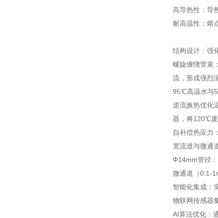
高导热性：导热
耐高温性：熔点
结构设计：强
螺旋缠绕管束
流，形成强烈湍
95℃高温水与
逆流换热优化
器，将120℃
自补偿热应力
宽流道与微通
Φ14mm管径
微通道（0.1
智能化集成：
物联网传感器集
AI算法优化