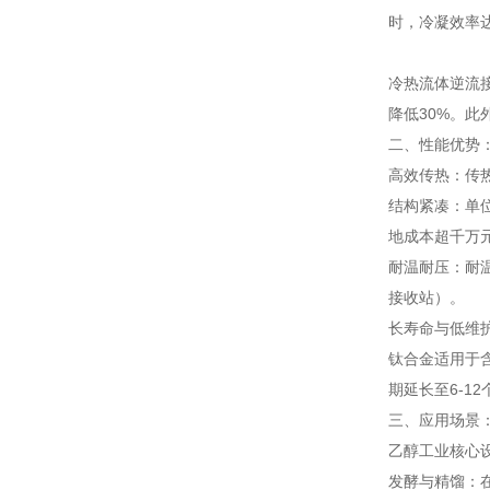
时，冷凝效率达
冷热流体逆流接
降低30%。此
二、性能优势
高效传热：传热
结构紧凑：单位
地成本超千万
耐温耐压：耐温
接收站）。
长寿命与低维护
钛合金适用于
期延长至6-12
三、应用场景
乙醇工业核心
发酵与精馏：