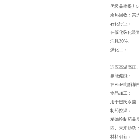
优级品率提升5
余热回收：某
石化行业：
在催化裂化装
消耗30%。
煤化工：
适应高温高压
氢能储能：
在PEM电解槽
食品加工：
用于巴氏杀菌
制药控温：
精确控制药品反
四、未来趋势
材料创新：