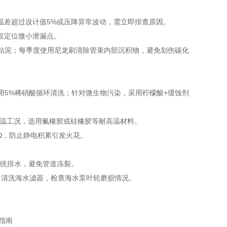
温差超过设计值5%或压降异常波动，需立即排查原因。
仪定位微小泄漏点。
物粘泥；每季度使用尼龙刷清除管束内部沉积物，避免划伤碳化
用5%稀硝酸循环清洗；针对微生物污染，采用柠檬酸+缓蚀剂
高温工况，选用氟橡胶或硅橡胶等耐高温材料。
4Ω，防止静电积累引发火花。
系统排水，避免管道冻裂。
月清洗海水滤器，检查海水泵叶轮磨损情况。