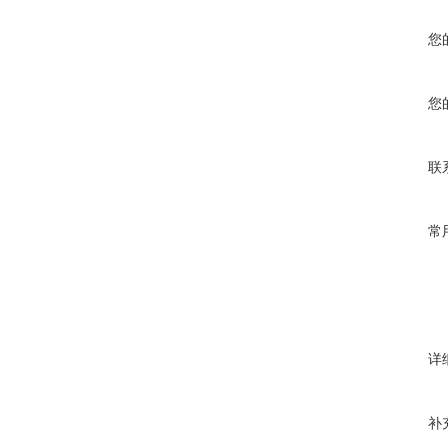
您
您
联
常
详
补