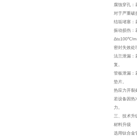
腐蚀穿孔：
对于严重破
结垢堵塞：
振动损伤：
Δt≤100℃/
密封失效处
法兰泄漏：
复。
管板泄漏：
垫片。
热应力开裂
若设备因热
力。
三、技术升
材料升级
选用钛合金