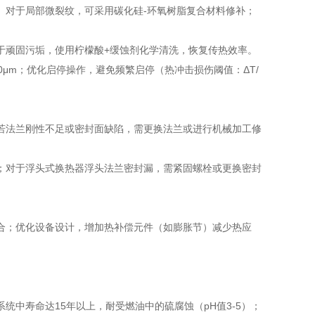
。对于局部微裂纹，可采用碳化硅-环氧树脂复合材料修补；
于顽固污垢，使用柠檬酸+缓蚀剂化学清洗，恢复传热效率。
μm；优化启停操作，避免频繁启停（热冲击损伤阈值：ΔT/
若法兰刚性不足或密封面缺陷，需更换法兰或进行机械加工修
；对于浮头式换热器浮头法兰密封漏，需紧固螺栓或更换密封
合；优化设备设计，增加热补偿元件（如膨胀节）减少热应
中寿命达15年以上，耐受燃油中的硫腐蚀（pH值3-5）；