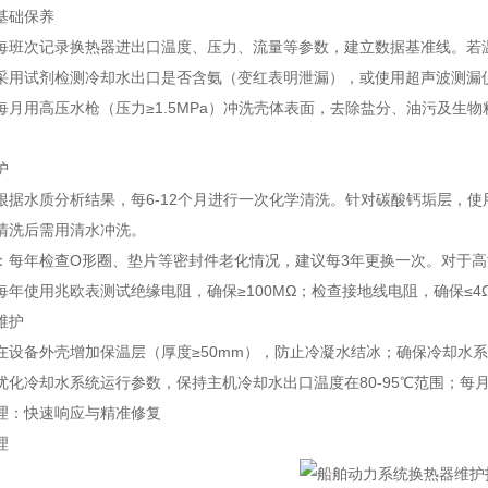
基础保养
每班次记录换热器进出口温度、压力、流量等参数，建立数据基准线。若
采用试剂检测冷却水出口是否含氨（变红表明泄漏），或使用超声波测漏
每月用高压水枪（压力≥1.5MPa）冲洗壳体表面，去除盐分、油污及生
护
根据水质分析结果，每6-12个月进行一次化学清洗。针对碳酸钙垢层，使
清洗后需用清水冲洗。
：每年检查O形圈、垫片等密封件老化情况，建议每3年更换一次。对于
每年使用兆欧表测试绝缘电阻，确保≥100MΩ；检查接地线电阻，确保≤
维护
在设备外壳增加保温层（厚度≥50mm），防止冷凝水结冰；确保冷却水
优化冷却水系统运行参数，保持主机冷却水出口温度在80-95℃范围；每
理：快速响应与精准修复
理