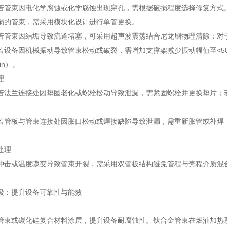
若管束因电化学腐蚀或化学腐蚀出现穿孔，需根据破损程度选择修复方式
损的管束，需采用模块化设计进行单管更换。
若管束因结垢导致流道堵塞，可采用超声波震荡结合尼龙刷物理清除；对
若设备因机械振动导致管束松动或破裂，需增加支撑架减少振动幅值至<50
min）。
理
若法兰连接处因垫圈老化或螺栓松动导致泄漏，需紧固螺栓并更换垫片；
若管板与管束连接处因胀口松动或焊接缺陷导致泄漏，需重新胀管或补焊
处理
冲击或温度骤变导致管束开裂，需采用双管板结构避免管程与壳程介质混
级：提升设备可靠性与能效
管束或碳化硅复合材料涂层，提升设备耐腐蚀性。钛合金管束在燃油加热系统