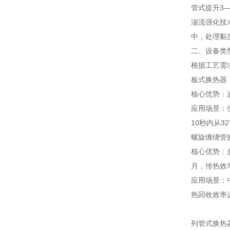
管式提升3
湍流强化技术
中，处理黏度
二、设备类
根据工艺需
板式换热器
核心优势：波
应用场景：
10秒内从3
螺旋缠绕管
核心优势：
月，传热效
应用场景：
热回收效率达
列管式换热