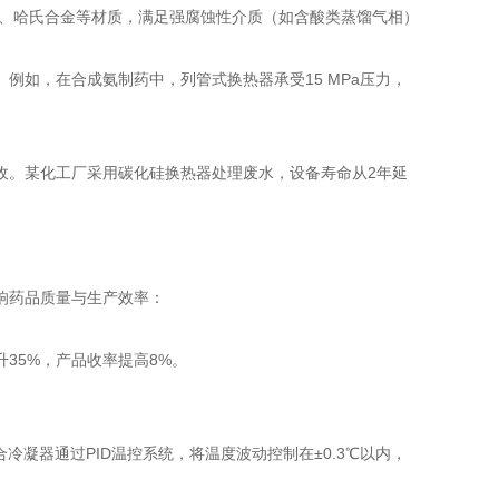
）、哈氏合金等材质，满足强腐蚀性介质（如含酸类蒸馏气相）
例如，在合成氨制药中，列管式换热器承受15 MPa压力，
收。某化工厂采用碳化硅换热器处理废水，设备寿命从2年延
响药品质量与生产效率：
35%，产品收率提高8%。
合冷凝器通过PID温控系统，将温度波动控制在±0.3℃以内，