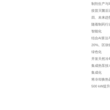
制剂生产与
疫苗灭菌后迅
四、未来趋
随着制药行
智能化
结合AI算
20%。区
绿色化
开发天然冷
集成热泵技
集成化
将冷却换热
500 kW