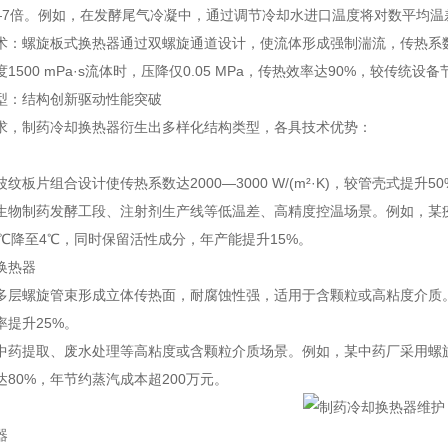
—7倍。例如，在发酵尾气冷凝中，通过调节冷却水进口温度将对数平均温差（
：螺旋板式换热器通过双螺旋通道设计，使流体形成强制湍流，传热系数达25
1500 mPa·s流体时，压降仅0.05 MPa，传热效率达90%，较传统设备
型：结构创新驱动性能突破
求，制药冷却换热器衍生出多样化结构类型，各具技术优势：
纹板片组合设计使传热系数达2000—3000 W/(m²·K)，较管壳式提
生物制药发酵工段、注射剂生产线等低温差、高精度控温场景。例如，某
2℃降至4℃，同时保留活性成分，年产能提升15%。
换热器
多层螺旋管束形成立体传热面，耐腐蚀性强，适用于含颗粒或高粘度介质
率提升25%。
中药提取、废水处理等高粘度或含颗粒介质场景。例如，某中药厂采用螺旋缠绕
80%，年节约蒸汽成本超200万元。
器