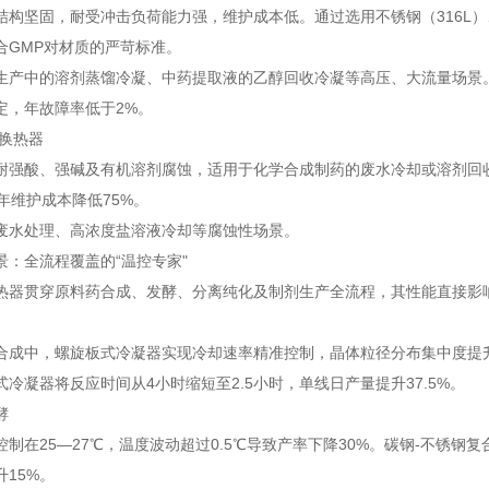
结构坚固，耐受冲击负荷能力强，维护成本低。通过选用不锈钢（316L
合GMP对材质的严苛标准。
生产中的溶剂蒸馏冷凝、中药提取液的乙醇回收冷凝等高压、大流量场景。
定，年故障率低于2%。
墨换热器
耐强酸、强碱及有机溶剂腐蚀，适用于化学合成制药的废水冷却或溶剂回
年维护成本降低75%。
废水处理、高浓度盐溶液冷却等腐蚀性场景。
景：全流程覆盖的“温控专家"
热器贯穿原料药合成、发酵、分离纯化及制剂生产全流程，其性能直接影
合成中，螺旋板式冷凝器实现冷却速率精准控制，晶体粒径分布集中度提升
冷凝器将反应时间从4小时缩短至2.5小时，单线日产量提升37.5%。
酵
制在25—27℃，温度波动超过0.5℃导致产率下降30%。碳钢-不锈钢复
15%。