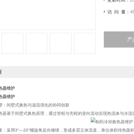
访 问 量：
4
产
绍
热器维护
热器维护
理：间壁式换热与湍流强化的协同创新
热器基于间壁式换热原理，通过管程与壳程的逆向流动实现热流体与冷流
：采用3°—20°螺旋角反向缠绕，形成多层立体流道，单位体积传热面积达传统