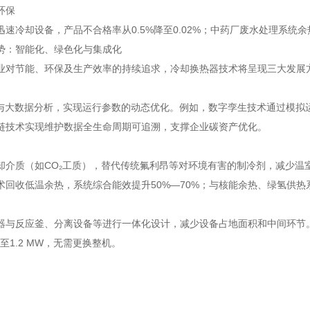
环保
速冷却设备，产品不合格率从0.5%降至0.02%；中药厂废水处理系统余
势：智能化、绿色化与集成化
业对节能、环保及生产效率的持续追求，冷却换热器技术将呈现三大发展
法与大数据分析，实现运行参数的动态优化。例如，数字孪生技术通过模拟
块链技术实现维护数据全生命周期可追溯，支撑企业碳资产优化。
却介质（如CO₂工质），替代传统氟利昂等对环境有害的制冷剂，减少温
术回收低温余热，系统综合能效提升50%—70%；与核能余热、绿氢供热
器与反应釜、分离设备等进行一体化设计，减少设备占地面积和中间环节
提升至1.2 MW，无需更换整机。