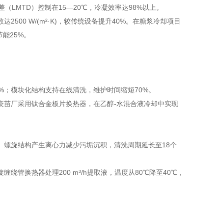
LMTD）控制在15—20℃，冷凝效率达98%以上。
00 W/(m²·K)，较传统设备提升40%。在糖浆冷却项目
节能25%。
升50%；模块化结构支持在线清洗，维护时间缩短70%。
疫苗厂采用钛合金板片换热器，在乙醇-水混合液冷却中实现
。螺旋结构产生离心力减少污垢沉积，清洗周期延长至18个
管换热器处理200 m³/h提取液，温度从80℃降至40℃，