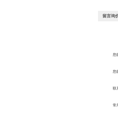
留言询
您
您
联
常