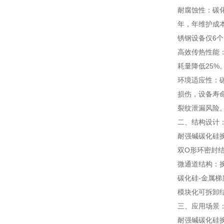
耐腐蚀性：碳
年，年维护成
锈钢设备仅6
高效传热性能：
耗量降低25%
环境适应性：碳
损伤，设备寿命
裂纹泄漏风险
二、结构设计
耐强碱碳化硅
双O形环密封
微通道结构：
碳化硅-金属梯
模块化可拆卸
三、应用场景
耐强碱碳化硅