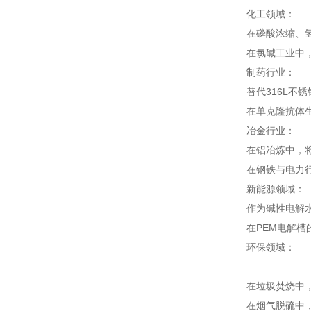
化工领域：
在磷酸浓缩、
在氯碱工业中，
制药行业：
替代316L不
在单克隆抗体生
冶金行业：
在铝冶炼中，将
在钢铁与电力行
新能源领域：
作为碱性电解水
在PEM电解槽
环保领域：
在垃圾焚烧中，
在烟气脱硫中，