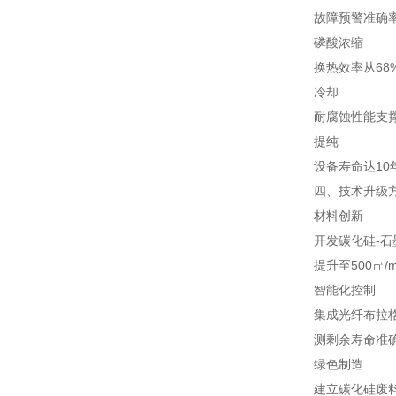
故障预警准确率
磷酸浓缩
换热效率从68
冷却
耐腐蚀性能支
提纯
设备寿命达10
四、技术升级
材料创新
开发碳化硅-石
提升至500㎡/m
智能化控制
集成光纤布拉
测剩余寿命准确
绿色制造
建立碳化硅废