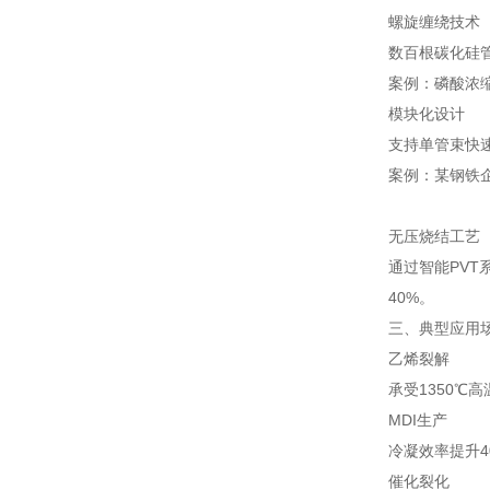
螺旋缠绕技术
数百根碳化硅管
案例：磷酸浓缩
模块化设计
支持单管束快
案例：某钢铁
无压烧结工艺
通过智能PVT
40%。
三、典型应用
乙烯裂解
承受1350℃
MDI生产
冷凝效率提升4
催化裂化