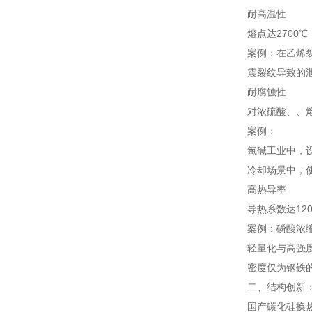
耐高温性
熔点达2700
案例：在乙烯裂
震裂纹导致的
耐腐蚀性
对浓硫酸、、熔
案例：
氯碱工业中，
冷却场景中，使
高热导率
导热系数达120
案例：磷酸浓缩
轻量化与高强
密度仅为钢铁的
二、结构创新
国产碳化硅换