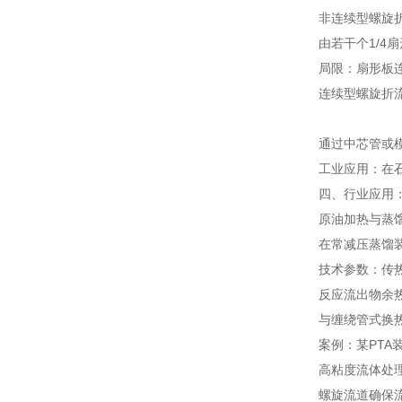
非连续型螺旋
由若干个1/4
局限：扇形板
连续型螺旋折
通过中芯管或
工业应用：在石
四、行业应用
原油加热与蒸
在常减压蒸馏装
技术参数：传热系
反应流出物余
与缠绕管式换热
案例：某PTA
高粘度流体处
螺旋流道确保