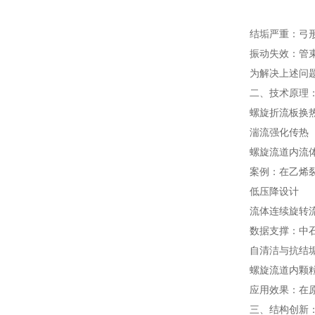
结垢严重：弓
振动失效：管
为解决上述问
二、技术原理
螺旋折流板换
湍流强化传热
螺旋流道内流
案例：在乙烯裂解
低压降设计
流体连续旋转
数据支撑：中
自清洁与抗结
螺旋流道内颗
应用效果：在
三、结构创新