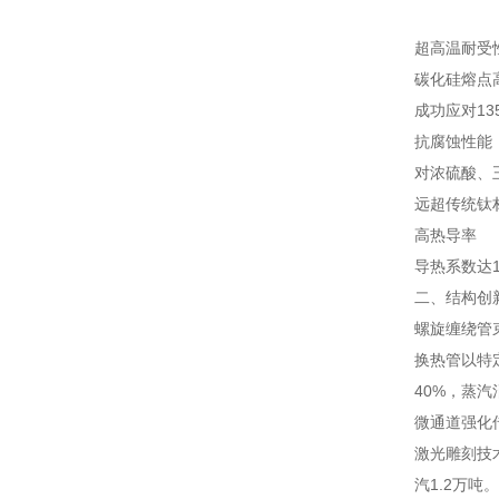
超高温耐受
碳化硅熔点高
成功应对1
抗腐蚀性能
对浓硫酸、
远超传统钛
高热导率
导热系数达1
二、结构创
螺旋缠绕管
换热管以特
40%，蒸汽
微通道强化
激光雕刻技术
汽1.2万吨。