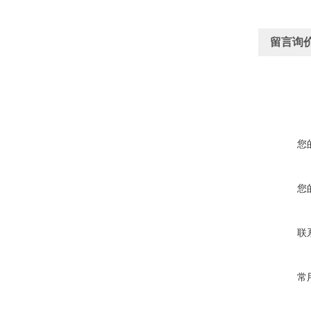
留言询
您
您
联
常