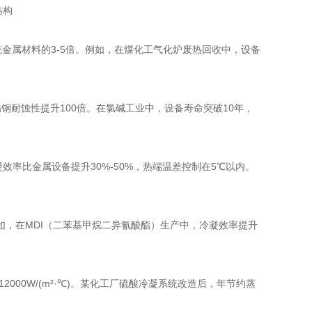
传统金属材料的3-5倍。例如，在煤化工气化炉废热回收中，设备
锈钢耐蚀性提升100倍。在氯碱工业中，设备寿命突破10年，
冷凝效率比金属设备提升30%-50%，热端温差控制在5℃以内。
如，在MDI（二苯基甲烷二异氰酸酯）生产中，冷凝效率提升
2000W/(m²·℃)。某化工厂硫酸冷凝系统改造后，年节约蒸