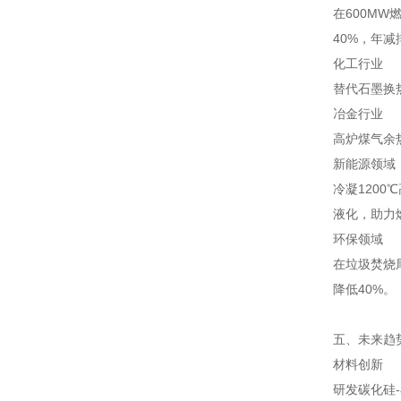
在600M
40%，年减
化工行业
替代石墨换
冶金行业
高炉煤气余
新能源领域
冷凝1200
液化，助力
环保领域
在垃圾焚烧
降低40%。
五、未来趋
材料创新
研发碳化硅-