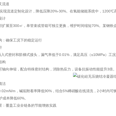
叉流道
实现流道定制化设计，降低压降20%-30%。在氢能储能系统中，1200
设计
积扩展至300㎡，单管束或管箱可独立更换，维护时间缩短70%。某钢铁
构：确保工况下的稳定运行
计
插入式密封和阶梯式接头，漏气率低于0.01%，满足高压（≤10MPa）
结构
可轴向伸缩，配合特殊密封结构，消除热应力，设备抗振动性能提升3倍
清洁
0.02mN/m，碱垢附着率降低90%，结合5%稀硝酸在线清洗，2小时内
护成本降低60%。
景：覆盖工业全链条的节能增效实践