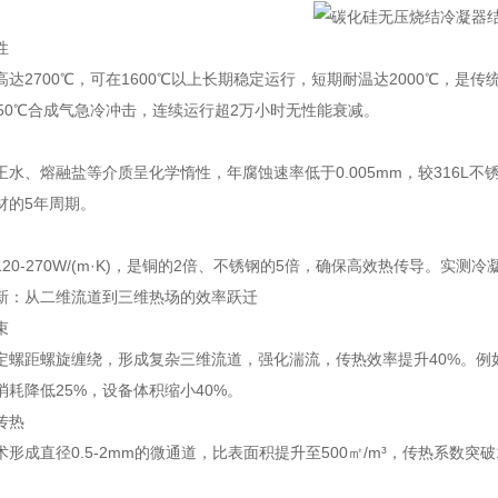
性
达2700℃，可在1600℃以上长期稳定运行，短期耐温达2000℃，是
350℃合成气急冷冲击，连续运行超2万小时无性能衰减。
王水、熔融盐等介质呈化学惰性，年腐蚀速率低于0.005mm，较316L不
材的5年周期。
20-270W/(m·K)，是铜的2倍、不锈钢的5倍，确保高效热传导。实测
新：从二维流道到三维热场的效率跃迁
束
定螺距螺旋缠绕，形成复杂三维流道，强化湍流，传热效率提升40%。例
消耗降低25%，设备体积缩小40%。
传热
形成直径0.5-2mm的微通道，比表面积提升至500㎡/m³，传热系数突破1