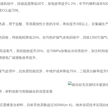
W燃煤机组中，排烟温度降低30℃，发电效率提升1.2%，年节约燃料成本5
排CO₂超万吨。
热器，用于盐酸、等强腐蚀性介质的冷却，寿命提升3倍以上。在氯碱生产中
热回收，吨铁能耗降低15%。在均热炉烟气余热回收中，回收1350℃烟气
℃高温氢气，系统能效提升25%。在70MPa加氢站冷却系统中，加注时间缩短
燃煤电厂碳捕集效率提升。
尾气处理中，抗热震性能优异，年维护成本降低75%，二噁英分解率提升9
势：材料创新与智能融合的深度发展
石墨烯复合材料，目标导热系数超过300W/(m·K)。纳米涂层技术实现