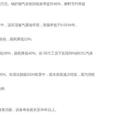
00万元。锅炉烟气余热回收效率提升40%，燃料节约率超
，适应湿氯气腐蚀环境，泄漏率低于0.01%/年。
余热，能耗降低12%。
30%，能耗降低40%。在-55℃工况下实现98%的CO₂气体
5%。在湿法脱硫GGH装置中，疏水表面减少结垢，蒸汽消耗
自修复功能，设备寿命延长至30年以上。