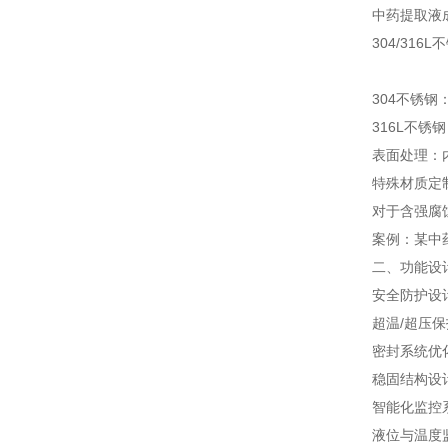
中药提取液
304/316L
304不锈
316L不
表面处理：
特殊材质定
对于含强腐
案例：某中
二、功能设
安全防护设
超温/超压
密封系统优
稳固结构设
智能化监控
液位与温度