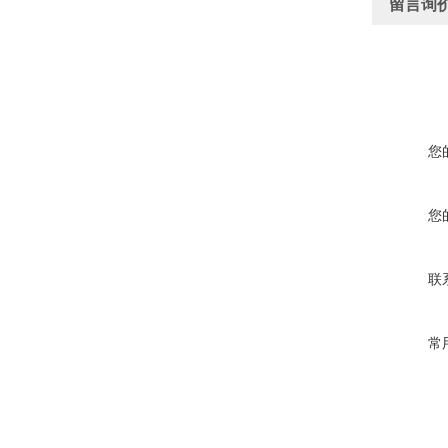
留言询
您
您
联
常