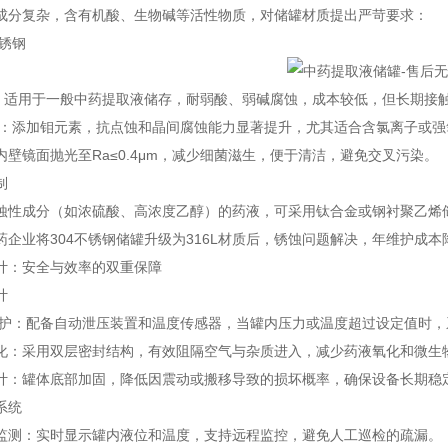
成分复杂，含有机酸、生物碱等活性物质，对储罐材质提出严苛要求：
不锈钢
钢：适用于一般中药提取液储存，耐弱酸、弱碱腐蚀，成本较低，但长期接
锈钢：添加钼元素，抗点蚀和晶间腐蚀能力显著提升，尤其适合含氯离子或
内壁镜面抛光至Ra≤0.4μm，减少细菌滋生，便于清洁，避免交叉污染。
制
蚀性成分（如浓硫酸、高浓度乙醇）的药液，可采用钛合金或钢衬聚乙烯
药企业将304不锈钢储罐升级为316L材质后，锈蚀问题解决，年维护成本
计：安全与效率的双重保障
计
保护：配备自动泄压装置和温度传感器，当罐内压力或温度超过设定值时
化：采用双层密封结构，有效阻隔空气与杂质进入，减少药液氧化和微生
计：罐体底部加固，降低因震动或搬移导致的损坏概率，确保设备长期稳
系统
监测：实时显示罐内液位和温度，支持远程监控，避免人工巡检的疏漏。