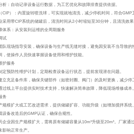
分析：自动记录设备运行数据，为工艺优化和故障排查提供依据。
（CIP）：内置旋转喷洗球，可实现就地清洗，减少停机时间，符合GMP
业采用带CIP系统的储罐后，清洗时间从2小时缩短至30分钟，且清洗效
障体系：从安装到运维的全周期服务
调试
团队现场指导安装，确保设备与生产线无缝对接，避免因安装不当导致的
训，使操作人员快速掌握设备使用和维护技能。
维护服务
制定预防性维护计划，定期检查设备运行状态，提前发现潜在问题。
建立充足备件库，确保关键部件（如密封圈、阀门）的及时更换，减少停
通过线上平台提供实时技术支持，快速解决简单故障，降低现场维修成本
服务
产规模扩大或工艺改进需求，提供储罐扩容、功能升级（如增加搅拌系统
成设备改造后的GMP认证，确保合规性。
药企业因生产规模扩大，需将原有储罐容量从10m³升级至20m³。厂家
未影响正常生产。