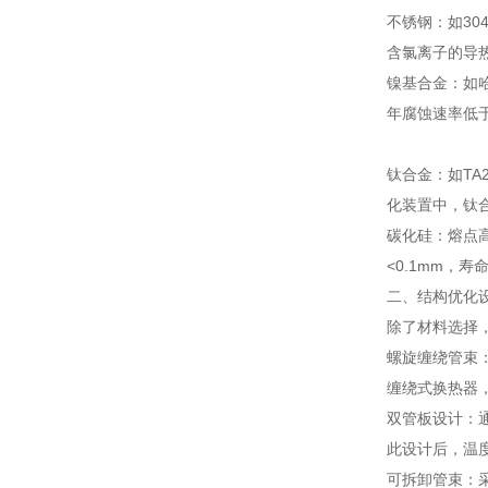
不锈钢：如30
含氯离子的导
镍基合金：如哈
年腐蚀速率低于
钛合金：如TA
化装置中，钛合
碳化硅：熔点高
<0.1mm，
二、结构优化
除了材料选择
螺旋缠绕管束：
缠绕式换热器，
双管板设计：
此设计后，温度
可拆卸管束：