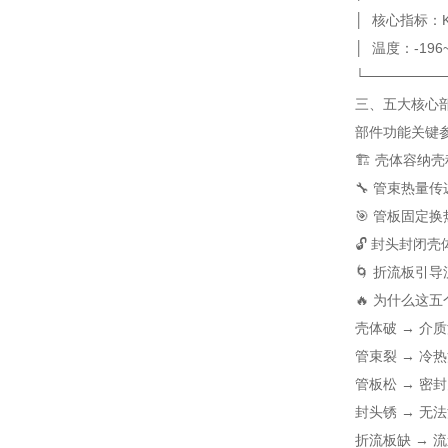
│ 核心指标：K=
│ 温度：-19
└────────
三、五大核心部
部件
功能
关键
🏗️ 壳体
容纳壳
🔧 管束
热量传
🎯 管板
固定换
🔓 封头
封闭壳
🌀 折流板
引导
🔥 为什么这
壳体破 → 介
管束裂 → 冷
管板松 → 密
封头锈 → 无
折流板缺 → 流