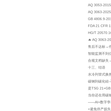
AQ 3053-2015
AQ 3063-2025
GB 4806.9-20
FDA 21 CFR 1
HG/T 20570.1
🔥 AQ 306
售后不达标→停
智能监测不到
合规文档缺失
十三、结语
水冷列管式换热器
碳钢到碳化硅-
是TSG 21+G
当你还在用碳钢
——AI+数字
+避免停产损失