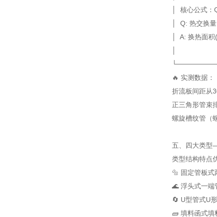
│ 核心公式
│ Q: 热交
│ A: 换热
│
└────────
🔥 实测数据：
折流板间距从30
正三角形管束排
螺旋槽纹管（螺
五、四大类型—
类型
结构特点
🔩 固定管板式
🌊 浮头式
一端
🔄 U型管式
U
🧱 填料函式
填