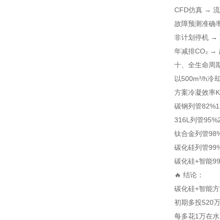
CFD仿真 →
故障预测准确率 
非计划停机 → 
年减排CO₂ →
十、全生命周期
以500m³/h
方案
冷凝效率
碳钢列管
82%
1
316L列管
95%
钛合金列管
98
碳化硅列管
99
碳化硅+智能
9
🔥 结论：
碳化硅+智能方
初期多投520万
每多花1万在水