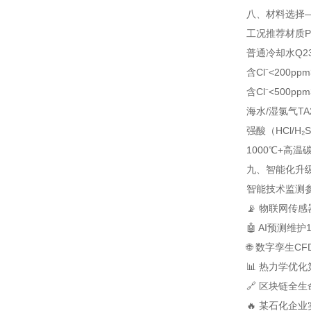
八、材料选择—
工况
推荐材质
普通冷却水
Q2
含Cl⁻<200ppm
含Cl⁻<500ppm
海水/湿氯气
T
强酸（HCl/H₂
1000℃+高温
碳
九、智能化升级
智能技术
监测
📡 物联网传感
🤖 AI预测维护
🌐 数字孪生
C
📊 热力学优化
🔗 区块链
全生
🔥 某石化企