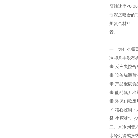
腐蚀速率<0.
制深度咬合的"工
烯复合材料—
景。
一、为什么需
冷却杀手
没有
🔴 反应失控
合
🔴 设备烧毁
蒸
🔴 产品报废
食
🔴 能耗飙升
冷
🔴 环保罚款
废
📌 核心逻辑
是"生死线"
二、水冷列管
水冷列管式换热器