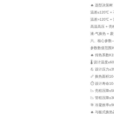
🔥 选型决策树
温差≤120℃ 
温差>120℃ 
高温高压 + 
液-气换热 + 
六、核心参数—
参数
数值范围
🔥 传热系数K
1
🌡️ 设计温度
≤6
💪 设计压力
≤3
📏 换热面积
10
⏱️ 设计寿命
10
📉 壳程压降
≤5
📉 管程压降
≤3
🎯 冷凝效率
≥9
🔥 与板式换