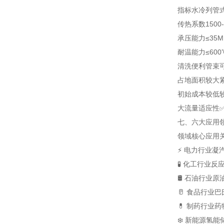
指标
水冷列管
传热系数
1500
承压能力
≤35M
耐温能力
≤600
清洗便利
管束
占地面积
较大
初始成本
较低
大流量适应性
七、六大应用领
领域
核心应用
⚡ 电力行业
凝
🧪 化工行业
反
🛢️ 石油行业
原
🥛 食品行业
巴
💊 制药行业
药
❄️ 新能源
氢能