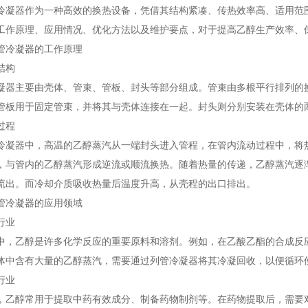
冷凝器作为一种高效的换热设备，凭借其结构紧凑、传热效率高、适用范
工作原理、应用情况、优化方法以及维护要点，对于提高乙醇生产效率、
管冷凝器的工作原理
结构
凝器主要由壳体、管束、管板、封头等部分组成。管束由多根平行排列的
管板用于固定管束，并将其与壳体连接在一起。封头则分别安装在壳体的
过程
冷凝器中，高温的乙醇蒸汽从一端封头进入管程，在管内流动过程中，将
，与管内的乙醇蒸汽形成逆流或顺流换热。随着热量的传递，乙醇蒸汽逐
流出。而冷却介质吸收热量后温度升高，从壳程的出口排出。
管冷凝器的应用领域
行业
中，乙醇是许多化学反应的重要原料和溶剂。例如，在乙酸乙酯的合成反
体中含有大量的乙醇蒸汽，需要通过列管冷凝器将其冷凝回收，以便循环
行业
，乙醇常用于提取中药有效成分、制备药物制剂等。在药物提取后，需要