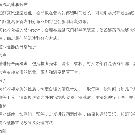
蒸汽流速和分布
乙醇蒸汽流速过低，会导致在管内的停留时间过长，可能引起局部过热或
乙醇蒸汽在管内的分布不均匀也会影响冷凝效果。
优化冷凝器的结构设计，合理布置进气口和导流装置，使乙醇蒸汽能够均
法，确定最佳的流速和分布方式。
管冷凝器的日常维护
检查
器进行全面检查，包括检查壳体、管束、管板、封头等部件是否有泄漏、
检查冷却介质的流量、压力和温度是否正常。
保养
况和冷却介质的性质，制定合理的清洗计划。一般每隔一段时间（如几个
枪等工具，清除换热管内外的污垢和杂质。清洗后，用清水冲洗干净，并
维护
运动部件，如阀门、泵等，定期进行润滑维护，确保其运转灵活。按照设
管冷凝器常见故障及处理方法
故障