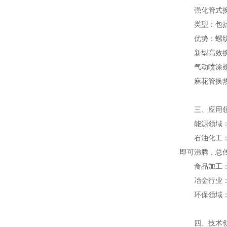
强化管式换
类型：包括螺
优势：螺纹管
新型高效换
气动喷涂翅片
麻花管换热器
三、应用领
能源领域：火
石油化工：原
即可沸腾，总传
食品加工：牛
冶金行业：金
环保领域：废
四、技术创