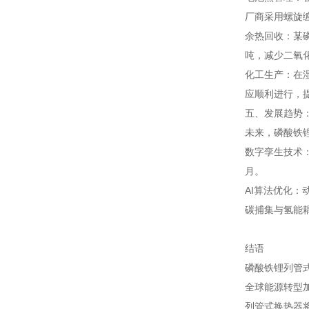
厂商采用螺旋缠
余热回收：某磷
吨，减少二氧化
化工生产：在湿
应顺利进行，
五、发展趋势
未来，磷酸铁
数字孪生技术
月。
AI算法优化：
碳捕集与氢能
结语
磷酸铁锂列管
全球能源转型
列管式换热器