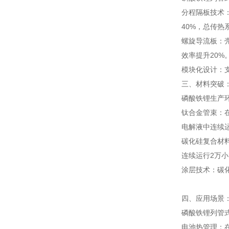
分程隔板技术
40%，总传热
螺旋导流板：壳
效率提升20%
模块化设计：
三、材料突破
磷酸铁锂生产
钛合金管束：在
电解液中连续
碳化硅复合材料
连续运行2万小
涂层技术：碳
四、应用场景
磷酸铁锂列管
电池热管理：