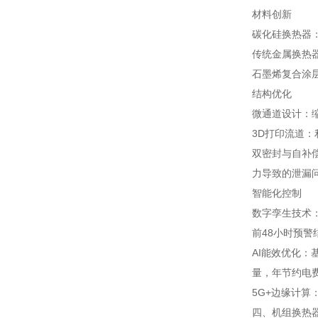
材料创新
碳化硅换热器：
传统金属换热器
石墨烯复合涂
结构优化
微通道设计：缩
3D打印流道：
双密封与自补
力导致的泄漏
智能化控制
数字孪生技术
前48小时预
AI能效优化：
量，年节约电
5G+边缘计算
四、机组换热