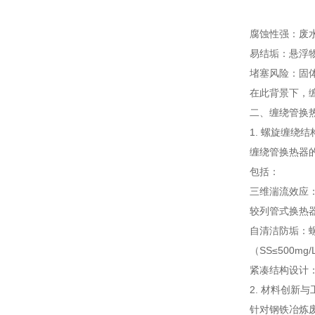
腐蚀性强：废水
易结垢：悬浮物
堵塞风险：固
在此背景下，
二、缠绕管换
1. 螺旋缠绕
缠绕管换热器
包括：
三维湍流效应：
较列管式换热器
自清洁防垢：
（SS≤500mg
紧凑结构设计：
2. 材料创新
针对钢铁冶炼