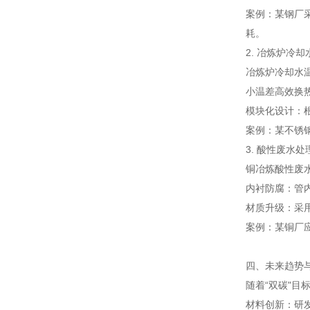
案例：某钢厂采
耗。
2. 冶炼炉冷
冶炼炉冷却水温
小温差高效换热
模块化设计：
案例：某不锈钢
3. 酸性废水处
铜冶炼酸性废
内衬防腐：管
材质升级：采用
案例：某铜厂应
四、未来趋势
随着“双碳"
材料创新：研发