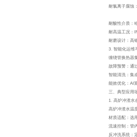
耐氯离子腐蚀：3
耐酸性介质：哈
耐高温工况：I
耐磨设计：高
3. 智能化运
缠绕管换热器
故障预警：通
智能清洗：集
能效优化：AI
三、典型应用
1. 高炉冲渣
高炉冲渣水温度
材质适配：选用
流速控制：管内
反冲洗系统：