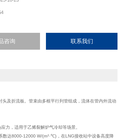
54
品咨询
联系我们
封头及折流板。管束由多根平行列管组成，流体在管内外流动
热应力，适用于乙烯裂解炉气冷却等场景。
000-12000 W/(m²·℃)，在LNG接收站中设备高度降