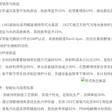
用场景与效益
在常减压装置中加热原油，热效率提升15%，处理量增加10%；催化裂化装
：LNG接收站采用螺旋缠绕管式冷凝器，-162℃液态天然气与海水换热时
熔盐与水的高效换热，系统效率提升15%。
双管板无菌设计符合GMP认证，表面粗糙度Ra<0.4μm，在抗生素发酵液
）保护生物制剂活性。
与环保效益
：全铝结构重量较铜管铝翅片式减轻50%，原材料成本占比仅20%，某热
艺：钛材利用率达95%，单台设备碳排放减少30%；石墨烯增强复合管实
：基于数字孪生技术制定维护计划，关键设备故障率下降85%，非计划停机
势：智能化与场景拓展
道：突破传统制造工艺限制，实现个性化、定制化生产，压降降低30%。
：通过调整缠绕角度优化热力学性能，支持-253℃液氢汽化至900℃熔盐
：液氢汽化器采用双螺旋结构，复热效率突破92%；PEM电解槽冷却系统承