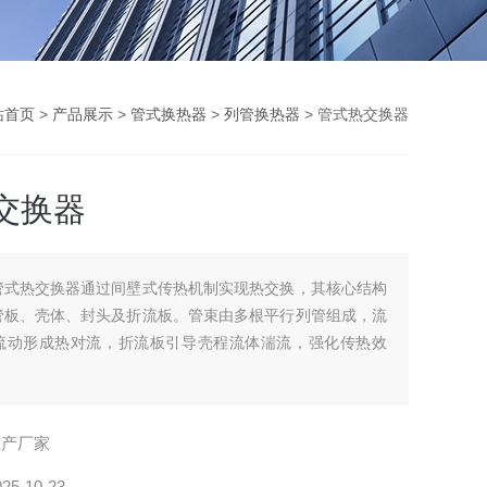
站首页
>
产品展示
>
管式换热器
>
列管换热器
> 管式热交换器
交换器
管式热交换器通过间壁式传热机制实现热交换，其核心结构
管板、壳体、封头及折流板。管束由多根平行列管组成，流
流动形成热对流，折流板引导壳程流体湍流，强化传热效
生产厂家
025-10-23