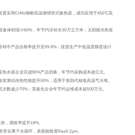
置采用CrMo钢耐高温缠绕管式换热器，成功应用于450℃高
设备体积缩小60%，年节约冷却水30万立方米；太阳能光热发
冷却中产品合格率提升至99.8%；疫苗生产中低温度梯度设计
泵热水器企业完成90%产品切换，年节约采购成本超亿元。
验室测试传热性能提升50%，适用于第四代核电高温气冷堆。
次数减少70%；某炼化企业年节约运维成本超500万元。
换热，㶲效率提升18%。
受去离子水循环，表面粗糙度Ra≤0.2μm。