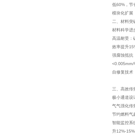
低60%，
模块化扩展
二、材料突
材料科学进
高温耐受：碳
效率提升15
强腐蚀抵抗：
<0.005m
自修复技术
三、高效传
极小通道设计
气气强化传热
节约燃料气
智能监控系
升12%-15