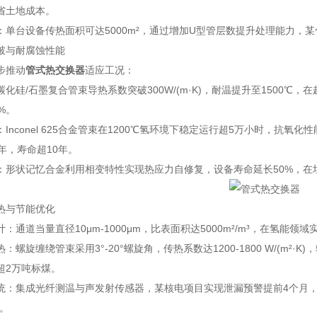
节省土地成本。
：单台设备传热面积可达5000m²，通过增加U型管层数提升处理能力，
破与耐腐蚀性能
步推动
管式热交换器
适应工况：
化硅/石墨复合管束导热系数突破300W/(m·K)，耐温提升至1500℃，在
%。
Inconel 625合金管束在1200℃氢环境下稳定运行超5万小时，抗氧化
m/年，寿命超10年。
：形状记忆合金利用相变特性实现热应力自修复，设备寿命延长50%，在
热与节能优化
：通道当量直径10μm-1000μm，比表面积达5000m²/m³，在氢能领域实
：螺旋缠绕管束采用3°-20°螺旋角，传热系数达1200-1800 W/(m²
超2万吨标煤。
统：集成光纤测温与声发射传感器，某核电项目实现泄漏预警提前4个月，
%。