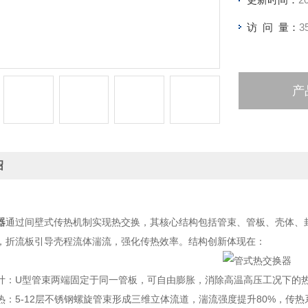
访 问 量：
3
产
绍
器
通过间壁式传热机制实现热交换，其核心结构包括管束、管板、壳体、
，折流板引导壳程流体湍流，强化传热效率。结构创新体现在：
计：U型管束两端固定于同一管板，可自由膨胀，消除高温高压工况下的
：5-12层不锈钢螺旋管束形成三维立体流道，湍流强度提升80%，传热系数达8