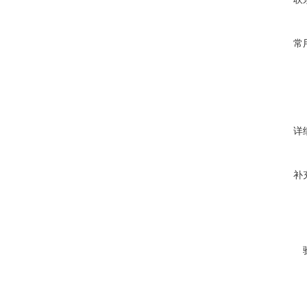
常
详
补