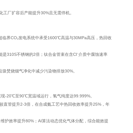
某化工厂扩容后产能提升30%且无需停机。
超临界CO₂发电系统中承受1600℃高温与30MPa高压，热回收
性能是310S不锈钢的2倍；钛合金管束在含Cl⁻介质中腐蚀速率
垃圾焚烧烟气净化中减少污染物排放30%。
现-20℃至90℃宽温域运行，氢气纯度达99.999%。
·K)，较直管提升2-3倍，在合成氨工艺中热回收效率提升25%，年
维护效率提升80%；AI算法动态优化气体分配，综合能效提