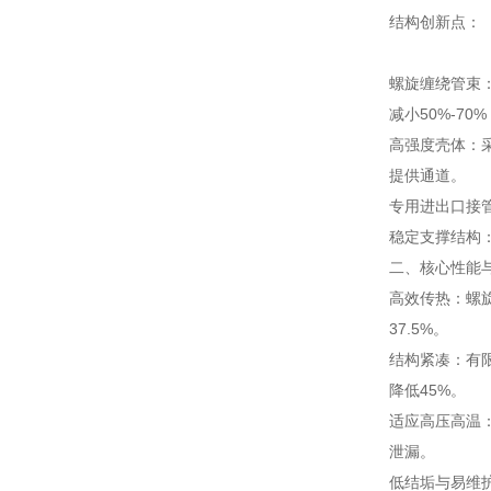
结构创新点：
螺旋缠绕管束
减小50%-7
高强度壳体：
提供通道。
专用进出口接
稳定支撑结构
二、核心性能
高效传热：螺
37.5%。
结构紧凑：有
降低45%。
适应高压高温
泄漏。
低结垢与易维护