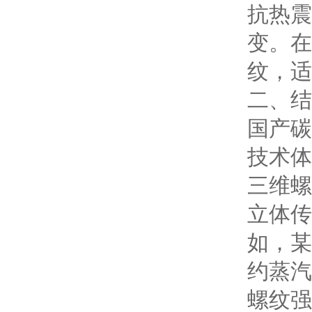
抗热震
变。在
纹，适
二、结
国产碳
技术体
三维螺
立体传
如，某
约蒸汽
螺纹强