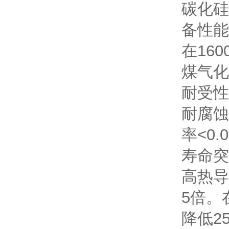
碳化硅
备性能
在16
煤气化
耐受性
耐腐蚀
率<0
寿命突
高热导
5倍。
降低2