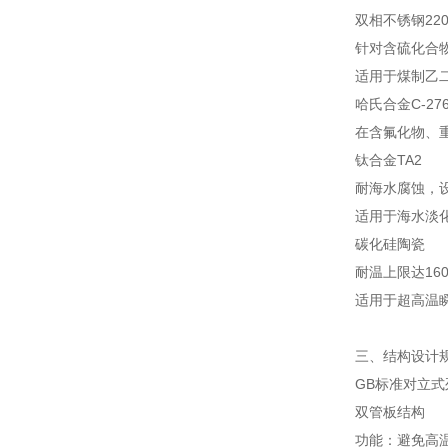
双相不锈钢220
针对含硫化合物
适用于煤制乙
哈氏合金C-27
在含氟化物、
钛合金TA2
耐海水腐蚀，
适用于海水淡
碳化硅陶瓷
耐温上限达16
适用于超高温
三、结构设计
GB标准对立
双管板结构
功能：避免高