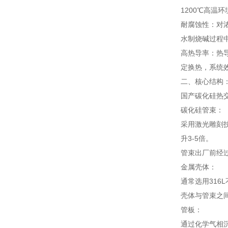
1200℃高温
耐腐蚀性：对浓
水制烧碱过程
高热导率：热导
定换热，系统效
二、核心结构
国产碳化硅热
碳化硅管束：
采用激光雕刻技
升3-5倍。
管束出厂前经过
金属壳体：
通常选用316L
壳体与管束之
管板：
通过化学气相沉