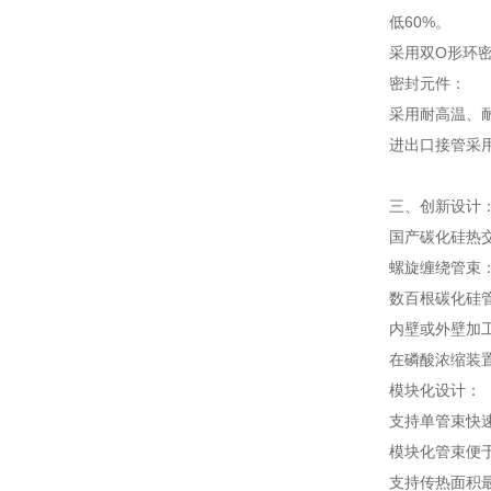
低60%。
采用双O形环
密封元件：
采用耐高温、耐
进出口接管采
三、创新设计
国产碳化硅热
螺旋缠绕管束
数百根碳化硅管
内壁或外壁加工
在磷酸浓缩装置
模块化设计：
支持单管束快
模块化管束便
支持传热面积最