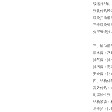
续运行8年
强化传热设
螺旋扭曲椭圆
三维螺旋管
分层缠绕技术
三、辅助部
疏水阀：及
排气阀：排
排污阀：定
安全阀：防
四、结构优
高效传热：逆
耐腐蚀性强
结构紧凑：
易维护：快