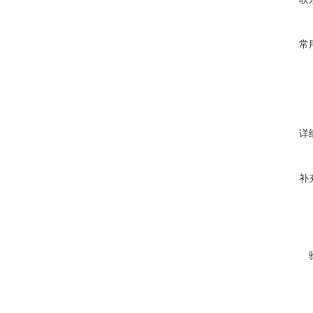
常
详
补