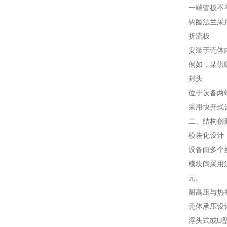
一端管板不
钩圈法兰采用
折流板
安装于壳体
例如，某供暖
封头
位于设备两
采用快开式
二、结构创
模块化设计
设备由多个
模块间采用
元。
耐高压与热
壳体承压设
浮头式或U