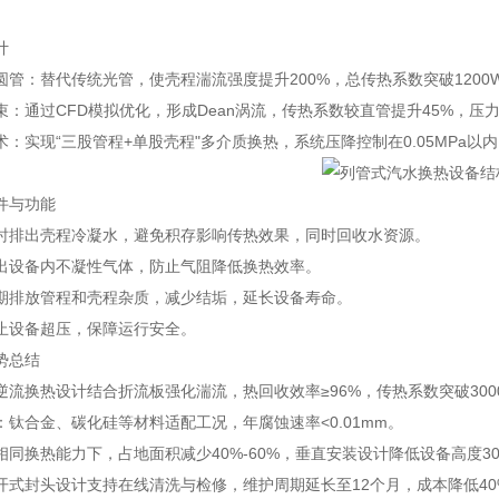
。
计
管：替代传统光管，使壳程湍流强度提升200%，总传热系数突破1200W/(
束：通过CFD模拟优化，形成Dean涡流，传热系数较直管提升45%，压力
：实现“三股管程+单股壳程"多介质换热，系统压降控制在0.05MPa以
件与功能
时排出壳程冷凝水，避免积存影响传热效果，同时回收水资源。
出设备内不凝性气体，防止气阻降低换热效率。
期排放管程和壳程杂质，减少结垢，延长设备寿命。
止设备超压，保障运行安全。
势总结
流换热设计结合折流板强化湍流，热回收效率≥96%，传热系数突破3000W/
：钛合金、碳化硅等材料适配工况，年腐蚀速率<0.01mm。
相同换热能力下，占地面积减少40%-60%，垂直安装设计降低设备高度3
开式封头设计支持在线清洗与检修，维护周期延长至12个月，成本降低40