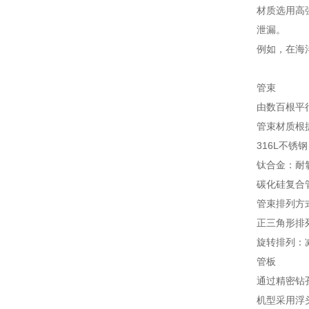
材质选用高强
泄漏。
例如，在海
管束
由数百根平
管束材质根
316L不
钛合金：耐
碳化硅复合
管束排列方
正三角形排
旋转排列：
管板
通过精密钻
机型采用浮