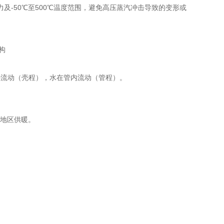
力及-50℃至500℃温度范围，避免高压蒸汽冲击导致的变形或
管外流动（壳程），水在管内流动（管程）。
海地区供暖。