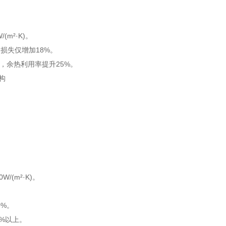
m²·K)。
损失仅增加18%。
内，余热利用率提升25%。
(m²·K)。
0%。
%以上。