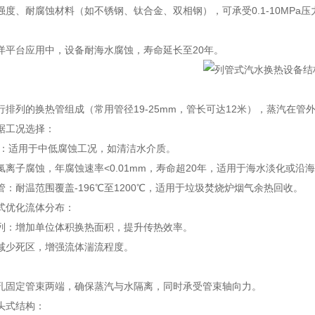
度、耐腐蚀材料（如不锈钢、钛合金、双相钢），可承受0.1-10MPa压
洋平台应用中，设备耐海水腐蚀，寿命延长至20年。
行排列的换热管组成（常用管径19-25mm，管长可达12米），蒸汽在
据工况选择：
锈钢：适用于中低腐蚀工况，如清洁水介质。
氯离子腐蚀，年腐蚀速率<0.01mm，寿命超20年，适用于海水淡化或沿
管：耐温范围覆盖-196℃至1200℃，适用于垃圾焚烧炉烟气余热回收。
式优化流体分布：
列：增加单位体积换热面积，提升传热效率。
减少死区，增强流体湍流程度。
孔固定管束两端，确保蒸汽与水隔离，同时承受管束轴向力。
头式结构：