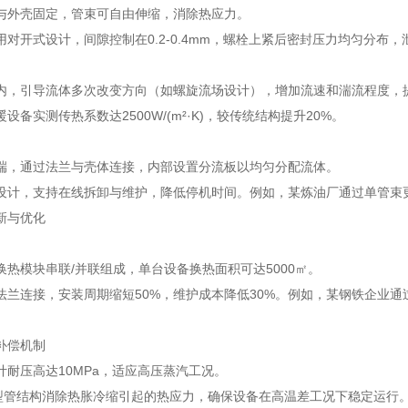
与外壳固定，管束可自由伸缩，消除热应力。
对开式设计，间隙控制在0.2-0.4mm，螺栓上紧后密封压力均匀分布，泄漏
内，引导流体多次改变方向（如螺旋流场设计），增加流速和湍流程度，
设备实测传热系数达2500W/(m²·K)，较传统结构提升20%。
端，通过法兰与壳体连接，内部设置分流板以均匀分配流体。
设计，支持在线拆卸与维护，降低停机时间。例如，某炼油厂通过单管束更
新与优化
换热模块串联/并联组成，单台设备换热面积可达5000㎡。
法兰连接，安装周期缩短50%，维护成本降低30%。例如，某钢铁企业
补偿机制
计耐压高达10MPa，适应高压蒸汽工况。
型管结构消除热胀冷缩引起的热应力，确保设备在高温差工况下稳定运行