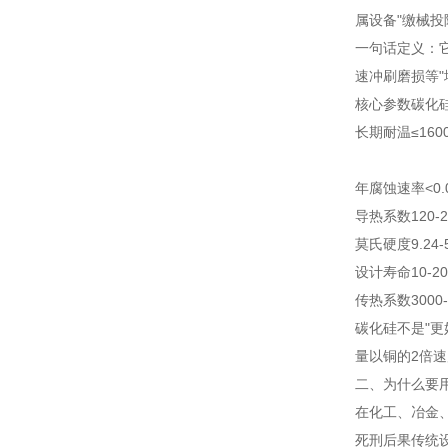
属设备"缴械
一句话定义：
速冲刷磨损等"
核心参数
碳化
长期耐温
≤160
年腐蚀速率
<0
导热系数
120-2
莫氏硬度
9.2
4-
设计寿命
10-2
传热系数
3000-
碳化硅不是"更
量以铜的2倍
二、为什么要用
在化工、冶金
死刑
后果
传统