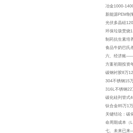
冶金
1000-1
新能源
PEM制
光伏
多晶硅12
环保
垃圾焚烧1
制药
抗生素培
食品
牛奶巴氏杀
六、经济账—
方案
初期投资
碳钢衬胶
8万
1
304不锈钢
15
316L不锈钢
2
碳化硅列管式
钛合金
85万
1
关键结论：碳化
命周期成本（LC
七、未来已来—