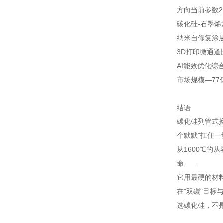
方向
当前参数
碳化硅-石墨烯
纳米自修复涂
3D打印微通道
AI能效优化
综合
市场规模
—
77
结语
碳化硅列管式
个默默"扛住一
从1600℃的
命——
它用最硬的材
在"双碳"目标
选碳化硅，不