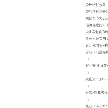
设计特征
效果
管程路径延长2
螺旋离心力≥5m
湍流强度提升3
自由段轴向伸
换热系数实测：1
🔒 3. 双管
管程（高温强
↓
碳化硅-金属复合
↓
双密封O形环 
↓
导液槽+氮气保
↓
壳程（冷却水/