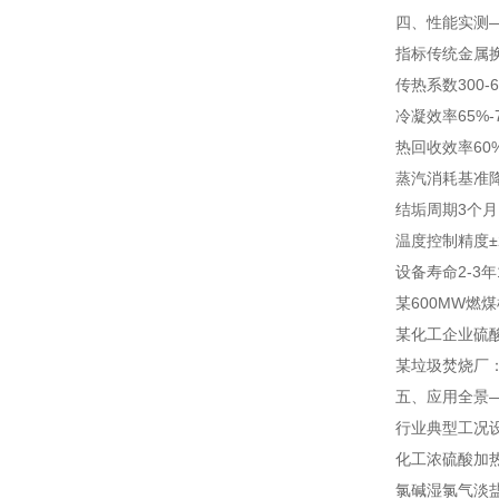
四、性能实测
指标
传统金属
传热系数
300-6
冷凝效率
65%-
热回收效率
60
蒸汽消耗
基准
结垢周期
3个月
温度控制精度
±
设备寿命
2-3年
某600MW燃
某化工企业硫酸
某垃圾焚烧厂：
五、应用全景
行业
典型工况
化工
浓硫酸加
氯碱
湿氯气淡盐