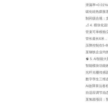
泄漏率<0.0
碳化硅热膨胀系数
制药级合规：支
📐 4. 模块
管束可单根独
管长最长6米，管
压降控制在5-8
某钢铁企业均
🧠 5. AI智
智能模块
功能
光纤光栅传感
数字孪生
三维
AI故障算法
卷
自适应调节
动
某氢能项目：预