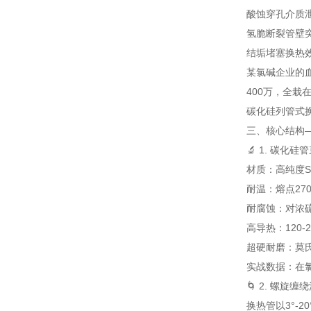
酸蚀穿孔
介质
氢脆断裂
管壁
结垢堵塞
换热
某氯碱企业的血
400万，全栽
碳化硅列管式
三、核心结构—
🔬 1. 碳化
材质：高纯度Si
耐温：熔点27
耐腐蚀：对浓硫
高导热：120-
超硬耐磨：莫氏硬
实战数据：在氯
🌀 2. 螺旋
换热管以3°-