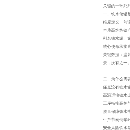
关键的一环死
一、铁水储罐
维度
定义
一句
本质
高炉炼铁
别名
铁水罐、
核心使命
承接
关键数据：盛装
景，没有之一
二、为什么需
痛点
没有铁水
高温运输
铁水
工序衔接
高炉与
质量保障
铁水
生产节奏
倒罐环
安全风险
铁水