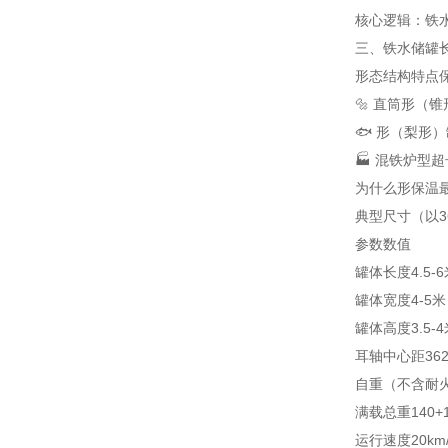
核心逻辑：铁
三、铁水储罐
形态
结构特点
🔩 直筒形（锥
🐟 形（梨形）
🏭 混铁炉型
超
为什么形保温
典型尺寸（以3
参数
数值
罐体长度
4.5-
罐体宽度
4-5米
罐体高度
3.5-
耳轴中心距
36
自重（不含耐
满载总重
140
运行速度
20k