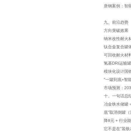
唐钢案例：智
九、前沿趋势（2
方向
突破
效果
纳米改性耐火
钛合金复合罐
可回收耐火材
氢基DRI运输
模块化设计
国
"一罐到底+智
市场预测：20
十、一句话总
冶金铁水储罐 =
底"取消倒罐（温
降8元 + 行业
它不是在"装