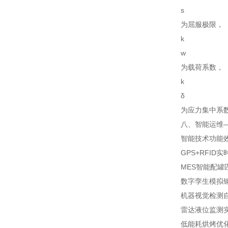
s
为屈服极限，
k
w
为载荷系数，
k
δ
为应力集中系数
八、智能运维—
智能技术
功能
GPS+RFID
MES智能配罐
数字孪生
模拟
机器视觉检测
雷达液位监测
低能耗烘烤
优