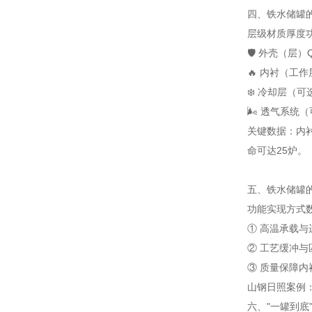
四、铁水储罐的
层级
材质
厚度
🛡️ 外壳（层）
🔥 内衬（工作
❄️ 冷却层（可
🌬️ 透气系统
关键数据：内衬
命可达25炉。
五、铁水储罐
功能
实现方式
① 高温承载与
② 工艺缓冲与
③ 质量保障
内
山钢日照案例：
六、"一罐到底