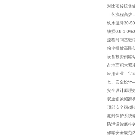
对比项
传统倒
工艺流程
高炉
铁水温降
30-5
铁损
0.8-1.0%
0
流程时间
基础
粉尘排放
高
降低
设备投资
倒罐
占地面积
大
紧
应用企业：宝
七、安全设计—
安全设计
原理
双重锁紧倾翻
顶部安全阀/爆
氮封保护系统
防泄漏罐底挂
修罐安全规范