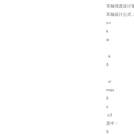
耳轴强度设计
耳轴设计公式
n=
k
w
⋅k
δ
⋅σ
max
δ
s
≥3
其中：
δ