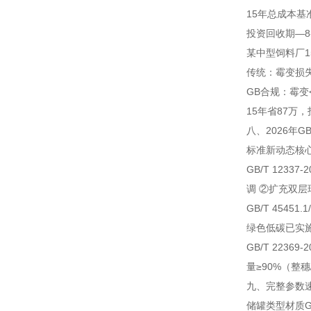
15年总成本
基
投资回收期
—
某中型饲料厂1
传统：霉变损失1
GB合规：霉变<1
15年省87万
八、2026年
标准
新动态
核
GB/T 1233
调 ②扩充双层
GB/T 45451
绿色低碳
已实
GB/T 2236
量≥90%（整
九、完整参数
储罐类型
材质