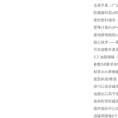
仓底
平底（广泛
防腐
镀锌层≥8
密封
密封储存：
壁厚计算
δ=(P×
接地
接地电阻≤
核心技术——密
可存放数年甚
3.2 油脂储罐（
参数
GB要求
传
材质
3cm厚钢板
底型
斜底/锥
排污口
设在罐
油脂出口
高于排
加热蛇管
距罐底
搅拌器
距中心D
清罐周期
每6个