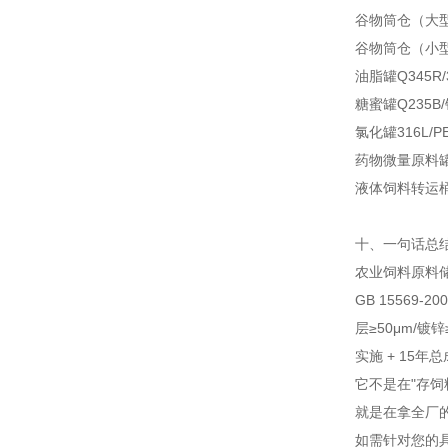
谷物筒仓（大型≥
谷物筒仓（小型<
油脂罐
Q345R/
糖蜜罐
Q235B
氯化罐
316L/
药物微量原料
液体饲料转运
十、一句话总
农业饲料原料储罐
GB 15569-
层≥50μm/镀锌
实施 + 15年
它不是在"存饲
就是在拿全厂的
如需针对您的具