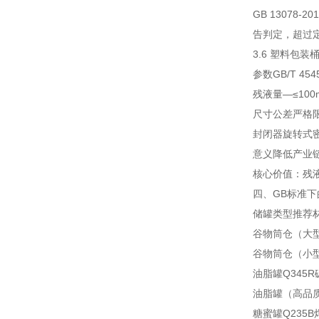
GB 13078
告判定，超过
3.6 塑料包装桶
参数
GB/T 45
残液量
—
≤10
尺寸公差
严格
封闭器
旋转式密
意义
降低产业
核心价值：残液
四、GB标准
储罐类型
推荐
谷物筒仓（大型≥
谷物筒仓（小型<
油脂罐
Q345
油脂罐（高品
糖蜜罐
Q235