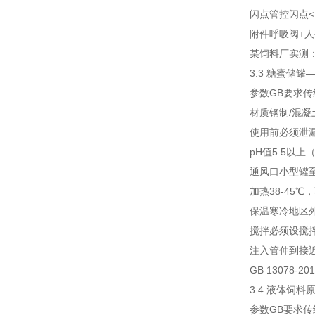
闪点管控
闪点<
附件
呼吸阀+人
某饲料厂实测：
3.3 糖蜜储罐——
参数
GB要求
传
材质
钢制/混
使用前
必须泄
pH值
5.5以
通风口
小型罐至
加热
38-45℃
保温
寒冷地区外
搅拌
必须设搅
注入管
伸到接
GB 13078
3.4 液体饲料
参数
GB要求
传