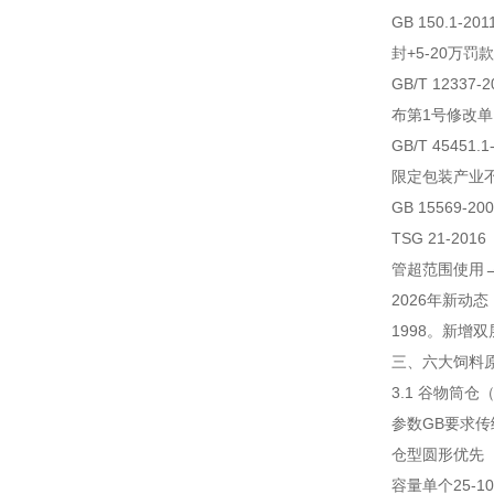
GB 150.1-
封+5-20万罚款
GB/T 1233
布第1号修改单
GB/T 45451.
限定
包装产业
GB 15569-
TSG 21-2
管
超范围使用
2026年新动态
1998。新
三、六大饲料
3.1 谷物筒仓（
参数
GB要求
传
仓型
圆形优先
容量
单个25-1