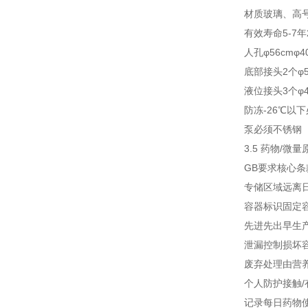
材质
玻璃、高
有效寿命
5-7年
人孔
φ56cm
φ4
底部接头
2个φ
液位接头
3个φ
防冻
-26℃以
泵
必须不锈钢
3.5 药物/微
GB要求
核心条
专储区域
远离
容器标识
固定
先进先出
早生
泄漏控制
损坏
废弃处理
由营
个人防护
接触/
记录
每日药物