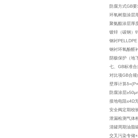
防腐方式
GB要
环氧树脂涂层
聚氨酯涂层
厚度
镀锌（碳钢）
钢衬PE
LLDP
钢衬环氧酚醛
阴极保护（地
七、GB标准合
对比项
GB合规
壁厚计算
δ=(P
防腐涂层
≥50
接地电阻
≤4Ω
无
安全阀
定期校
泄漏检测
气体
清罐周期
油脂
交叉污染
专储