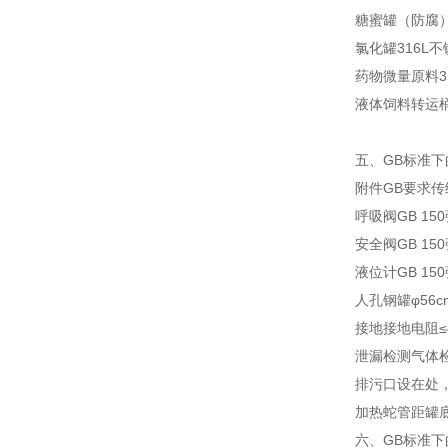
糖蜜罐（防腐
氯化罐
316L
药物微量原料
液体饲料转运
五、GB标准下
附件
GB要求
传
呼吸阀
GB 1
安全阀
GB 1
液位计
GB 1
人孔
钢罐φ56c
接地
接地电阻≤4
泄漏检测
气体
排污口
设在处，
加热蛇管
距罐底
六、GB标准