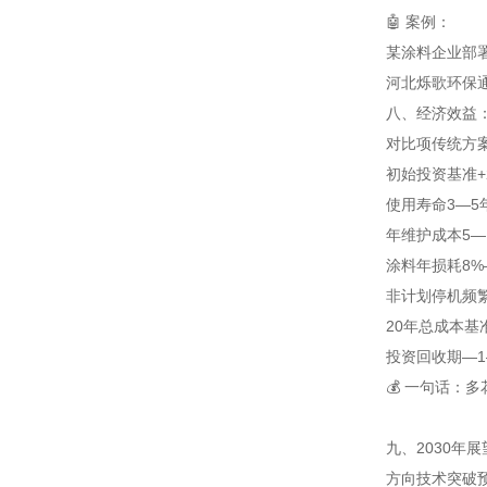
🤖 案例：
某涂料企业部署
河北烁歌环保通
八、经济效益
对比项
传统方
初始投资
基准
使用寿命
3—5
年维护成本
5—
涂料年损耗
8%
非计划停机
频
20年总成本
基
投资回收期
—
💰 一句话：
九、2030年
方向
技术突破