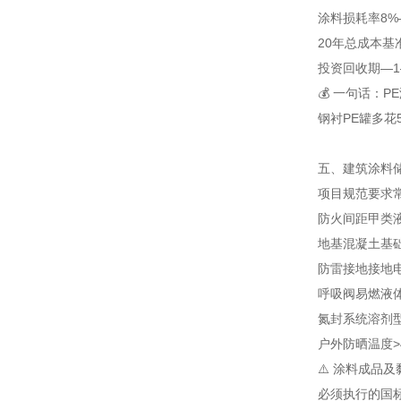
涂料损耗率
8%
20年总成本
基
投资回收期
—
💰 一句话：
钢衬PE罐多花
五、建筑涂料储
项目
规范要求
防火间距
甲类液
地基
混凝土基础
防雷接地
接地电
呼吸阀
易燃液
氮封系统
溶剂
户外防晒
温度>
⚠️ 涂料成品
必须执行的国