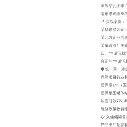
冻裂穿孔
冬季
溶剂渗透
酮类
📍 实战案例：
某华东涂装企业
某北方企业乳胶
某氟碳漆厂用钢
四、"售后无忧
真正的"售后
🛡️ 第一重
保障项目
行业
质保期
1年（
质保范围
罐体
响应时效
72小
维修政策
收费
📋 久佳储罐
产品出厂配发