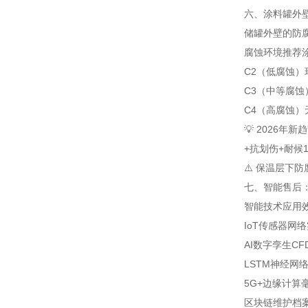
六、涂料罐外壁
储罐外壁的防腐
腐蚀环境
推荐
C2（低腐蚀）
C3（中等腐蚀
C4（高腐蚀）
💡 2026年
+抗划伤+耐候
⚠️ 保温层下
七、智能售后：从
智能技术
应用
IoT传感器网络
AI数字孪生
C
LSTM神经网
5G+边缘计算
区块链维护档