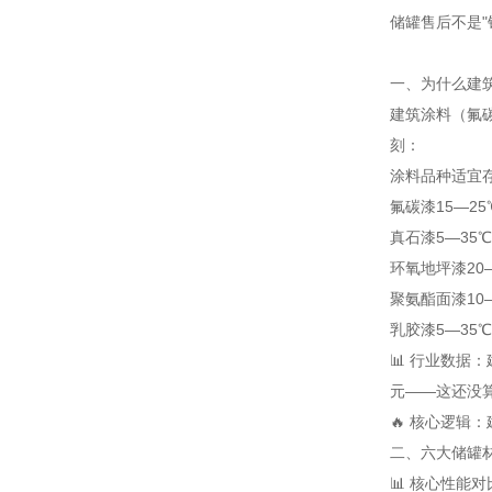
储罐售后不是"
一、为什么建筑
建筑涂料（氟
刻：
涂料品种
适宜
氟碳漆
15—25
真石漆
5—35℃
环氧地坪漆
20
聚氨酯面漆
10
乳胶漆
5—35℃
📊 行业数据
元——这还没
🔥 核心逻辑
二、六大储罐材
📊 核心性能