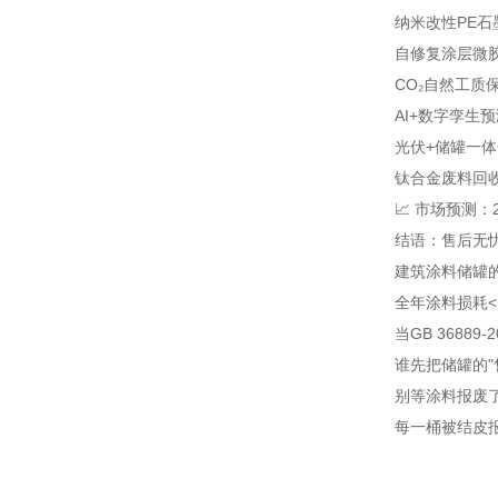
纳米改性PE
石
自修复涂层
微
CO₂自然工质
AI+数字孪生
预
光伏+储罐一体
钛合金废料回
📈 市场预测
结语：售后无忧
建筑涂料储罐的
全年涂料损耗<
当GB 3688
谁先把储罐的"
别等涂料报废
每一桶被结皮报