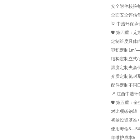
安全附件校验
全面安全评估
💡 中浩环保
🛡️ 第四重
定制维度
具体
容积定制
1m³
结构定制
立式/
温度定制
夹套
介质定制
氮封
配件定制
不同
📍 江西中
🛡️ 第五重
对比项
碳钢罐
初始投资
基准
使用寿命
3—5
年维护成本
5—