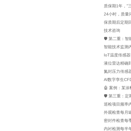
质保期1年，"
24小时，质
保质期后定期
技术咨询
🛡️ 第二重
智能技术
监测
IoT温度传感器
液位雷达
精确
氮封压力传感
AI数字孪生
C
🤖 案例：某
🛡️ 第三重
巡检项目
频率
外观检查
每月
密封件检查
每
内衬检测
每半