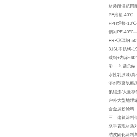
材质
耐温范围
PE滚塑
-40℃
PPH焊接
-10
钢衬PE
-40℃
FRP玻璃钢
-5
316L不锈钢
-1
碳钢+内涂
≤60
🎯 一句话总结
水性乳胶漆/真石
溶剂型聚氨酯/
氟碳漆/大量存
户外大型地埋罐
含金属粉涂料（防
三、建筑涂料储
杀手
表现
材质
结皮固化
涂料