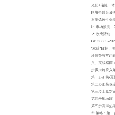
光伏+储罐一体
区块链碳足迹
石墨烯改性保
📈 市场预测
📍 政策驱动：
GB 36889
"双碳"目标：珍
环保督察常态化
八、实战指南：
步骤
措施
投入
第一步
加装/
第二步
加装保
第三步
上氮封
第四步
地面罐
第五步
高温热
🎯 策略：第