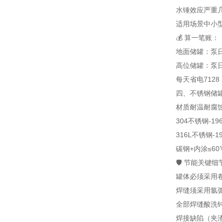
水锤效应
严重
适用场景
中小
💰 算一笔账：
地面储罐：泵日启停
高位储罐：泵日启停
每天省电7128
四、不锈钢储罐
材质
耐温
耐腐
304不锈钢
-1
316L不锈钢
-1
碳钢+内涂
≤60
🛡️ 节能关
罐体必须采用
焊缝须采用氩弧
全部焊缝酸洗
焊接缺陷（夹渣