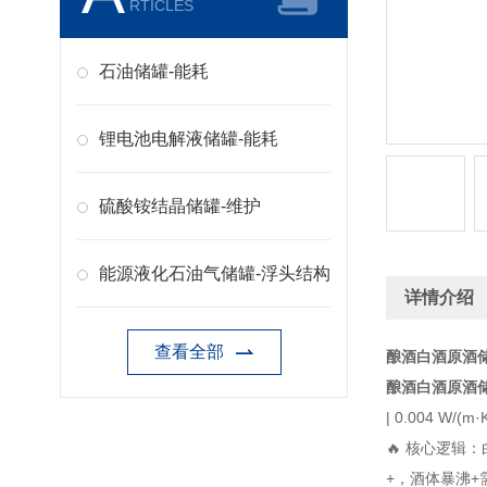
RTICLES
石油储罐-能耗
锂电池电解液储罐-能耗
硫酸铵结晶储罐-维护
能源液化石油气储罐-浮头结构
详情介绍
查看全部
酿酒白酒原酒储
酿酒白酒原酒储
| 0.004 W/(
🔥 核心逻辑
+，酒体暴沸