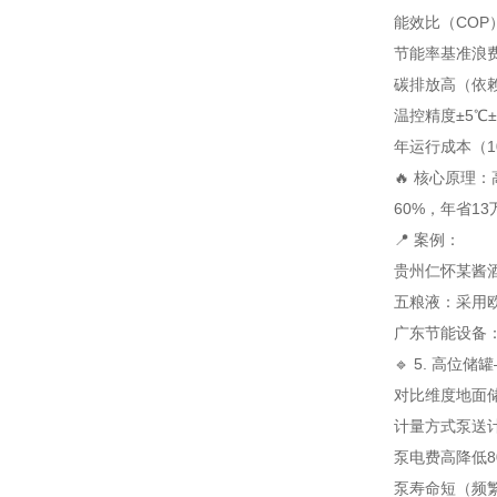
能效比（COP
节能率
基准
浪费
碳排放
高（依
温控精度
±5℃
年运行成本（1
🔥 核心原理
60%，年省13
📍 案例：
贵州仁怀某酱
五粮液：采用欧
广东节能设备：
🔹 5. 高位
对比维度
地面
计量方式
泵送
泵电费
高
降低8
泵寿命
短（频