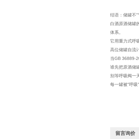
结语：储罐不"
白酒原酒储罐
体系。
它用重力式呼吸
高位储罐自流计
当GB 3688
谁先把原酒储
别等呼吸阀一
每一罐被"呼吸
留言询价