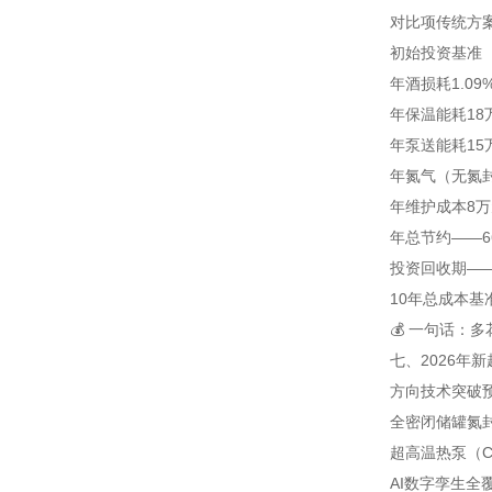
对比项
传统方
初始投资
基准（
年酒损耗
1.0
年保温能耗
18
年泵送能耗
15
年氮气（无氮
年维护成本
8
年总节约
—
—
投资回收期
—
10年总成本
基
💰 一句话：
七、2026年
方向
技术突破
全密闭储罐
氮封
超高温热泵（C
AI数字孪生全