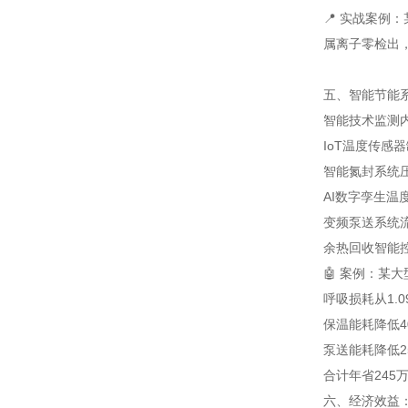
📍 实战案例
属离子零检出
五、智能节能系
智能技术
监测
IoT温度传感器
智能氮封系统
AI数字孪生
温
变频泵送系统
余热回收智能
🤖 案例：某
呼吸损耗从1.0
保温能耗降低4
泵送能耗降低2
合计年省245
六、经济效益