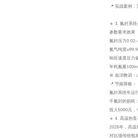
📍 实战案例
🔹 3. 氮封
参数
要求
效果
氮封压力
0.0
氮气纯度
≥99.
响应速度
压力偏
年耗氮量
100
🚨 血泪教训
📍 节能算账：
氮封系统年运行
不氮封的损耗：10
投入5000元
🔹 4. 高温
2026年，高
对比项
传统电