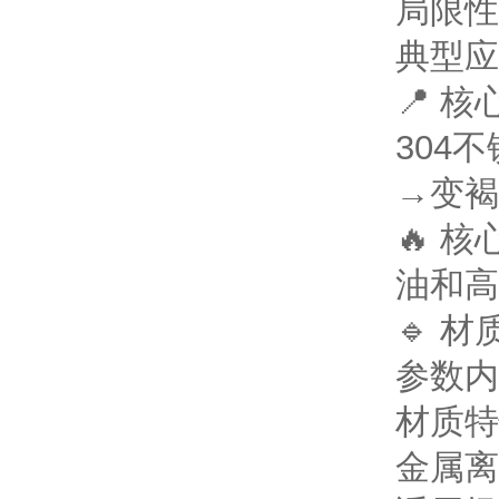
局限性
典型应
📍 
304
→变褐
🔥 
油和高
🔹 
参数
内
材质特
金属离