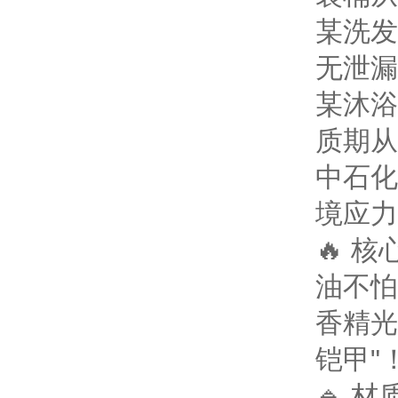
某洗发
无泄漏
某沐浴
质期从
中石化
境应力
🔥 
油不怕
香精光
铠甲"
🔹 