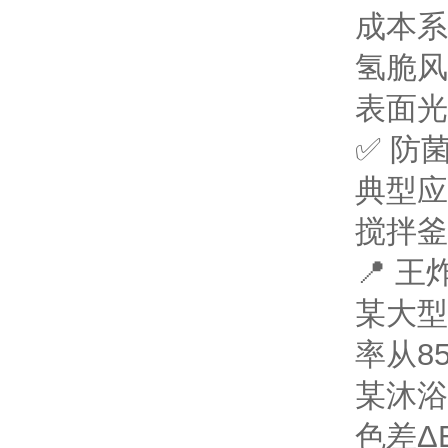
成本系
氢脆风
表面光
✅ 防
典型应
搅拌釜（
📍 
某大型
率从85
某沐浴
色差Δ