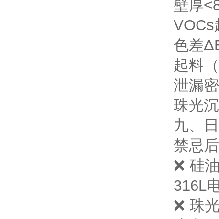
壁厚<
VOC
色差ΔE
起料（
泄漏
密
珠光沉
九、日
禁忌
后
❌ 硅
316L
❌ 珠