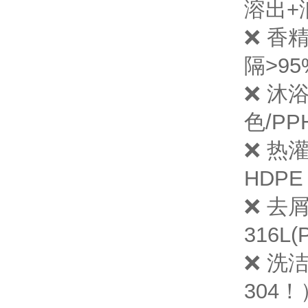
溶出+
❌ 香
隔>9
❌ 沐
色/P
❌ 热
HDP
❌ 去
316L
❌ 洗洁
304！