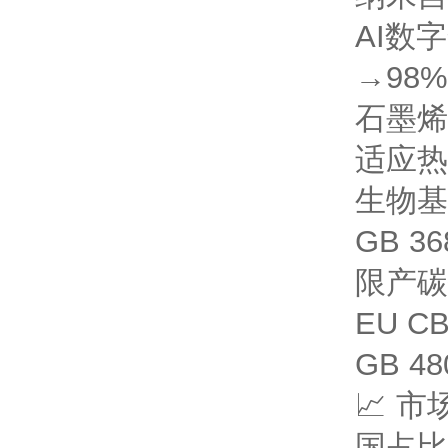
AI数
→98%
石墨烯
适应热
生物基
GB 3
限产
碳
EU 
GB 4
📈 
国占比