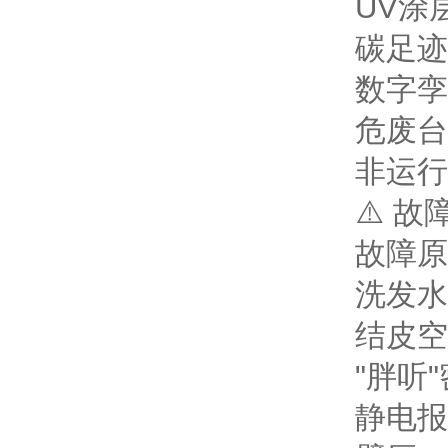
UV涂
碳足迹
数字孪
危废台
非运行
⚠️ 
故障
原
洗发水
结皮
空
"胖听"
静电报