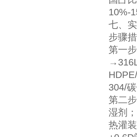
10%
七、实
步骤
措
第一步
→31
HDP
304
第二步
湿剂；
热灌装