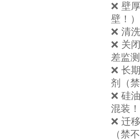
❌ 壁厚
壁！）
❌ 清
❌ 关
差监测
❌ 长
剂（禁
❌ 硅
混装！
❌ 迁
（禁不