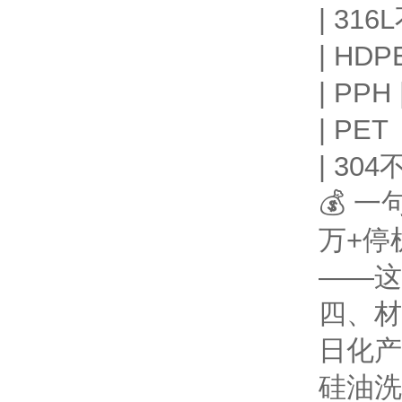
| 316L
| HDP
| PPH 
| PET
| 304不
💰 
万+停
——这
四、材
日化产
硅油洗