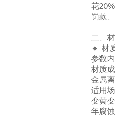
花20
罚款、
二、材
🔹 
参数
内
材质成
金属离
适用场
变黄变
年腐蚀