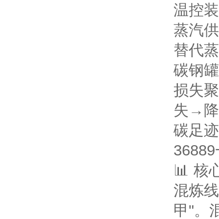
温控装
蒸汽供
替代蒸
碳钢罐
损失
聚
失→降
碳足迹
3688
📊 
混炼线
甲"。