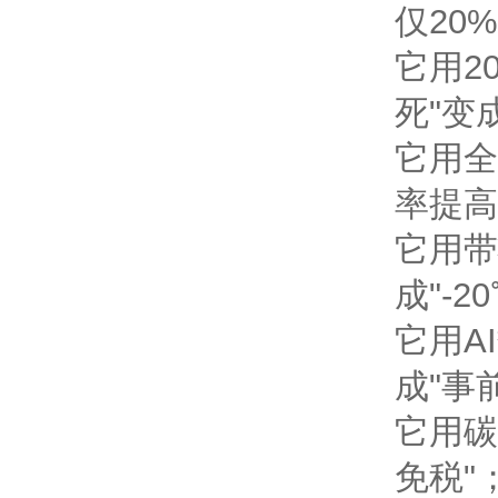
仅20%
它用2
死"变
它用全
率提高
它用带
成"-
它用A
成"事
它用碳
免税"