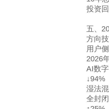
投资回
五、2
方向
技
用户侧
202
AI数
↓94%
湿法混
全封闭
↑25%