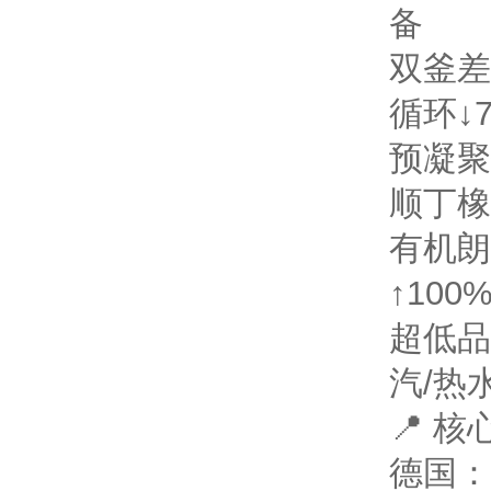
备
双釜差
循环↓70
预凝聚
顺丁橡
有机朗
↑100
超低品
汽/热
📍 
德国：