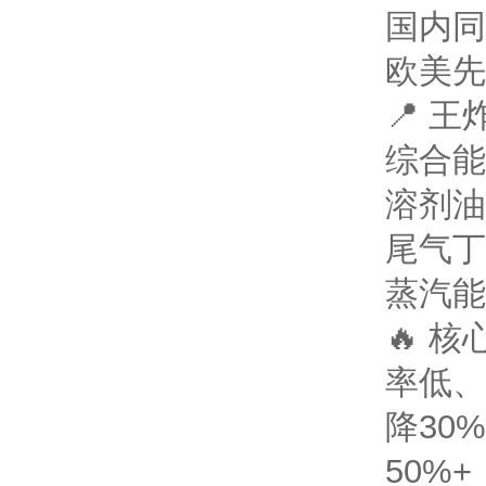
国内同
欧美先
📍 
综合能耗
溶剂油单
尾气丁
蒸汽能
🔥 
率低、
降30
50%