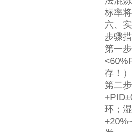
法混炼渗
标率将
六、实
步骤
措
第一步
<60
存！）
第二步
+PI
环；湿
+20%