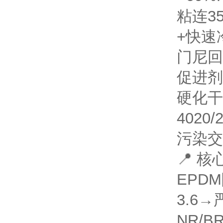
粘连
3
+快速冷
门尼回
促进剂+
硬化干
4020/2
污染
交
📍 
EPD
3.6
NR/