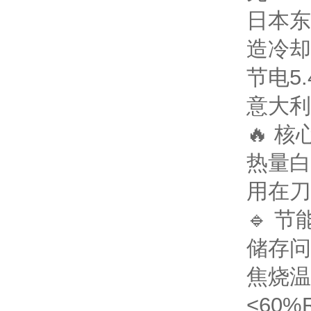
日本东
造冷却
节电5
意大利
🔥 
热量白
用在刀
🔹 
储存问
焦烧
温
<60%