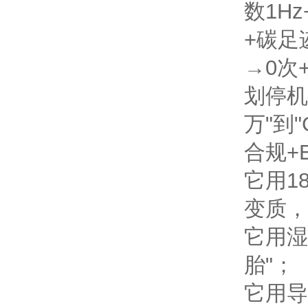
数1H
+碳足
→0次
划停机
万"到"
合规+
它用1
变质，
它用湿
胎"；
它用导