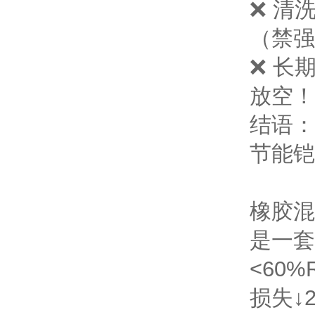
❌ 清
（禁强
❌ 长
放空！
结语：
节能铠
橡胶混
是一套从
<60
损失↓