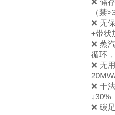
❌ 储
（禁>
❌ 无
+带状
❌ 蒸
循环，
❌ 无
20M
❌ 干
↓30
❌ 碳