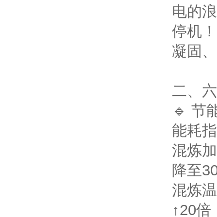
电的浪
停机！
凝固、
二、六
🔹 
能耗指
混炼加
降至3
混炼温
↑20倍