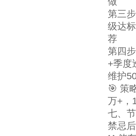
做
第三步
级达标
荐
第四步
+季度
维护5
🎯 
万+，
七、节
禁忌
后