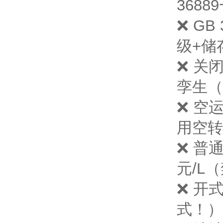
368
❌ GB
级+储
❌ 关
孪生（
❌ 空
用空转
❌ 普
元/L
❌ 开
式！）