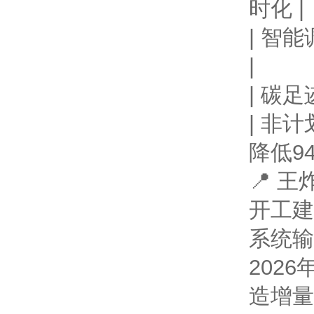
时化 |
| 智能
|
| 碳足
| 非计划
降低94
📍 
开工建
系统输
202
造增量