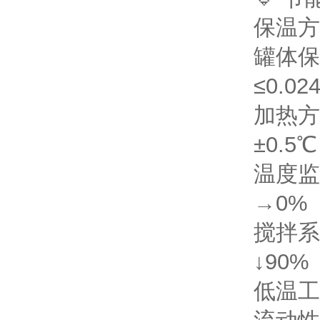
保温方
罐体保
≤0.02
加热方
±0.5
温度监
→0%
搅拌系
↓90%
低温工