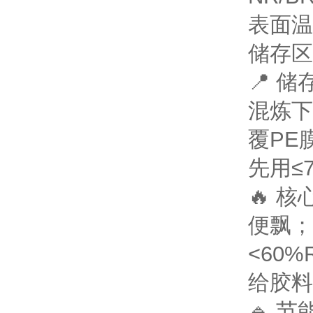
表面温
储存区
📍 
混炼下
覆PE
先用≤
🔥 
便飘；
<60
给胶料
🔹 