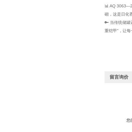
📊 AQ 306
砌，这是日化香
🔑 当传统储罐
重铠甲"，让每
留言询价
您