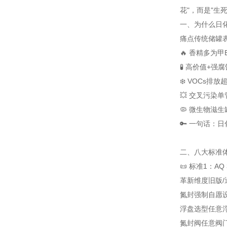
花"，而是"生死
一、为什么日化
痛点
传统储罐
🔥 香精多为甲
🧪 高价值+强腐
❄️ VOCs排放
💥 交叉污染
单
🦠 微生物滋生
🔑 一句话：
二、八大标准体
📜 标准1：A
革新维度
旧版
氮封强制
自愿
浮盘选型
任意
氮封阀
任意阀