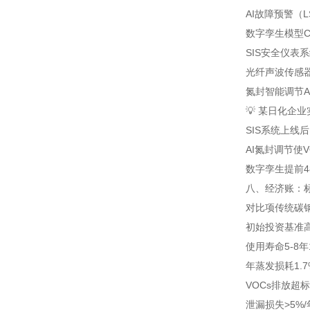
AI故障预警（L
数字孪生模型
SIS安全仪表
光纤声波传感
氮封智能调节
💡 某日化企
SIS系统上线
AI氮封调节使
数字孪生提前
八、经济账：标
对比项
传统碳
初始投资
基准
使用寿命
5-8年
年蒸发损耗
1.
VOCs排放
超标
泄漏损失
>5%/