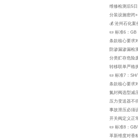
维修
检测后5
分装设施
密闭
💰 沧州石化
📜 标准6：G
条款
核心要求
防渗漏
渗漏检
分类贮存
危险
转移联单
严格
📜 标准7：S
条款
核心要求
氮封阀选型
减
压力变送器
不
事故泄压
必须
开关阀定义
正
📜 标准8：G
革新维度
对香