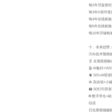
每2年
浮盘密封
每3年
O形环更
每4年
在线检验
每5年
在线检验
每10年
开罐检
十、未来趋势：2
方向
技术
预期
🧬 全液面接
🤖 AI氮封+V
🧠 SIS+AI双
♻️ 高浓缩+小
🖨️ 3D打印异
🌐 数字孪生+
结语
日化香精储罐