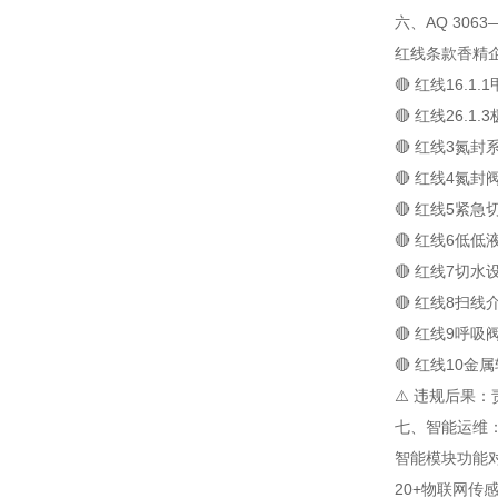
六、AQ 306
红线
条款
香精
🔴 红线1
6.1.1
🔴 红线2
6.1.3
🔴 红线3
氮封
🔴 红线4
氮封
🔴 红线5
紧急
🔴 红线6
低低
🔴 红线7
切水
🔴 红线8
扫线
🔴 红线9
呼吸
🔴 红线10
金属
⚠️ 违规后果
七、智能运维：
智能模块
功能
20+物联网传