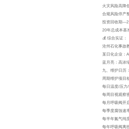
火灾风险
高
降
合规风险
停产
投资回收期
—
2
20年总成本
基
💰 综合实证：
沧州石化事故教
某日化企业：A
蓝月亮：高浓缩
九、维护日历：
周期
维护项目
每日
温度/压力/
每周
目视观察
每月
呼吸阀开
每季度
腐蚀速
每半年
氮气纯度
每年
呼吸阀离