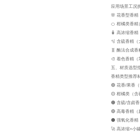
应用场景
工况
🌸 花香型香
🍊 柑橘类香精
🧴 高浓缩香精
🫧 含硫香精（
🧬 酶法合成香
🎨 着色香精
五、材质选型指
香精类型
推荐
🟢 花香/果香
🟡 柑橘类（
🟠 含硫/含卤
🔴 高毒香精
⚫ 强氧化香精
🚀 高浓缩+小