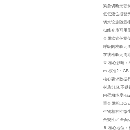
紧急切断
无强
低低液位报警
切水设施
随意
扫线介质
可用
金属软管
任意
呼吸阀校验
无
在线检验
无周
💡 核心影响：
📜 标准2：G
核心要求
数据
材质
316L不锈钢
内壁粗糙度
Ra
重金属析出
Cr≤
生物相容性
微生
合规性
✅ 全面
💊 核心地位