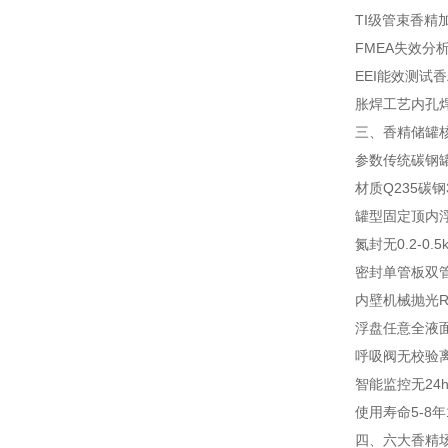
TI级管束
香精加
FMEA失效分
EEI能效测试
香
胀焊工艺
内孔
三、香精储罐核
参数
传统碳钢
材质
Q235碳钢
罐型
固定顶
内浮
氮封
无
0.2-0
密封
单管板
双管
内壁
机械抛光Ra
浮盘
任意
全液面
呼吸阀
无校验
智能监控
无
24
使用寿命
5-8年
四、六大香精场