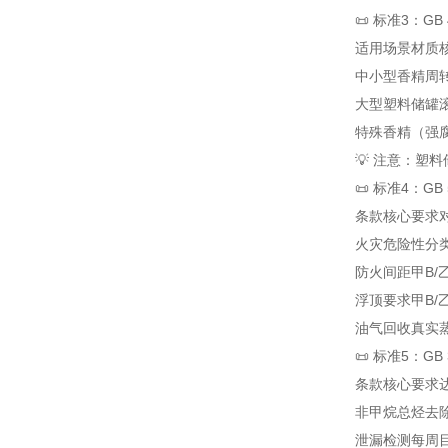
📜 标准3：G
适用场景
材质
中小型香精周
大型塑料储罐
特殊香精（强
💡 注意：塑
📜 标准4：G
条款
核心要求
火灾危险性分
防火间距
甲B/
浮顶要求
甲B/
油气回收
真实蒸
📜 标准5：GB
条款
核心要求
非甲烷总烃去
泄漏检测
每周目