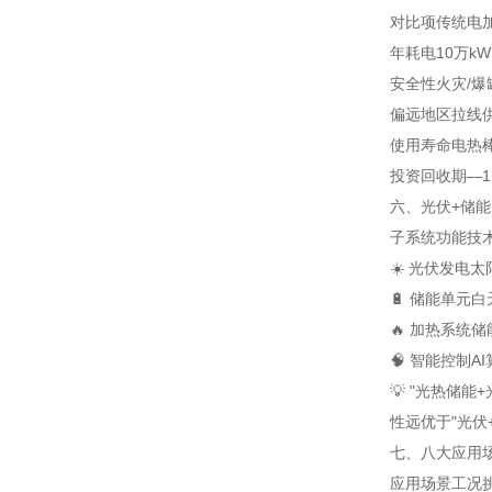
对比项
传统电
年耗电
10万k
安全性
火灾/爆
偏远地区
拉线
使用寿命
电热棒
投资回收期
—
1
六、光伏+储能
子系统
功能
技
☀️ 光伏发电
太
🔋 储能单元
白
🔥 加热系统
储
🧠 智能控制
A
💡 "光热储
性远优于"光伏
七、八大应用场
应用场景
工况