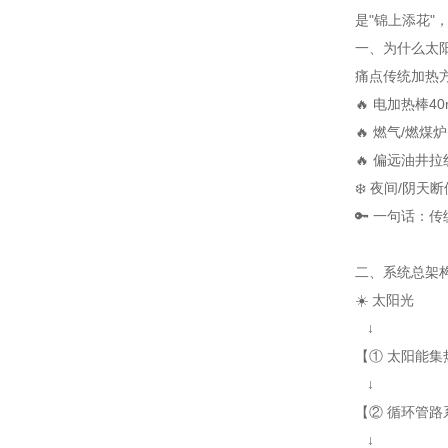
是"锦上添花"
一、为什么太阳
痛点
传统加热
🔥 电加热棒
4
🔥 燃气/燃煤炉
🔥 偏远油井
拉
❄️ 夜间/阴天断
🔑 一句话：
二、系统总架构
☀️ 太阳光
↓
【① 太阳能集
↓
【② 循环管路
↓