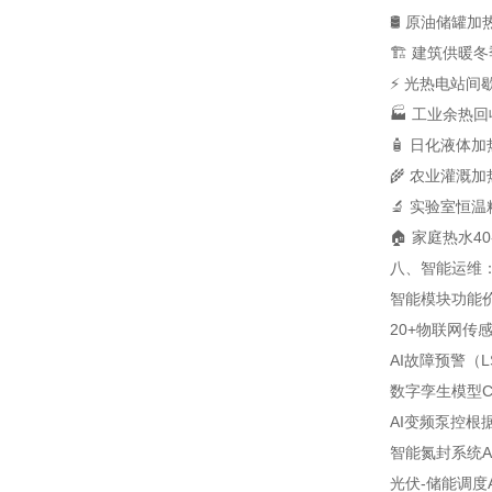
🛢️ 原油储罐加
🏗️ 建筑供暖
冬
⚡ 光热电站
间歇
🏭 工业余热回
🧴 日化液体加
🌾 农业灌溉加
🔬 实验室恒温
🏠 家庭热水
4
八、智能运维：从
智能模块
功能
20+物联网传
AI故障预警（L
数字孪生模型
AI变频泵控
根
智能氮封系统
光伏-储能调度