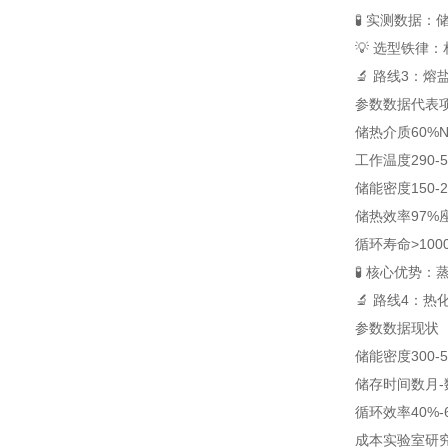
🧪 实测数据
💡 选型铁律：
🔬 路线3：
参数
数据
代表
储热介质
60%
工作温度
290-
储能密度
150-2
储热效率
97%
循环寿命
>100
🧪 核心优势
🔬 路线4：
参数
数据
现状
储能密度
300-5
储存时间
数月-
循环效率
40%-
成本
实验室研