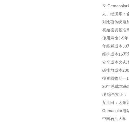
💡 Gemas
九、经济账：全
对比项
传统电加
初始投资
基准
使用寿命
3-5
年能耗成本
5
维护成本
15万
安全成本
火灾
碳排放成本
20
投资回收期
—
1
20年总成本
基
💰 综合实证：
某油田：太阳
Gemasola
中国石油大学