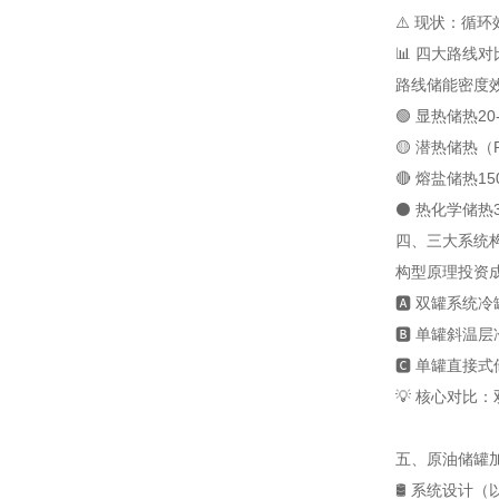
⚠️ 现状：循
📊 四大路线
路线
储能密度
🟢 显热储热
20
🟡 潜热储热（
🔴 熔盐储热
15
⚫ 热化学储热
四、三大系统构型
构型
原理
投资
🅰️ 双罐系统
冷
🅱️ 单罐斜温层
🅲 单罐直接式
💡 核心对比
五、原油储罐加
🛢️ 系统设计