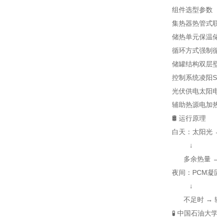
组件
选型
参数
集热器
热管式
储热单元
保温
循环方式
强制
储罐结构
双层
控制系统
凌阳S
光伏供电
太阳
辅助热源
电加
🛢️ 运行原理
白天：太阳光 →
↓
多余热量 →
夜间：PCM凝固
↓
不足时 → 
🧪 中国石油