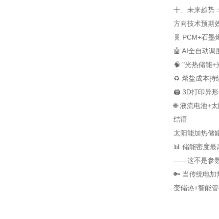
十、未来趋势：2
方向
技术
预期
🧬 PCM+石
🤖 AI全自动调
🧠 "光热储能
♻️ 熔盐成本
🖨️ 3D打印异
🌐 液流电池+
结语
太阳能加热储
📊 储能密度
——这不是参数
🔑 当传统电
变储热+智能管