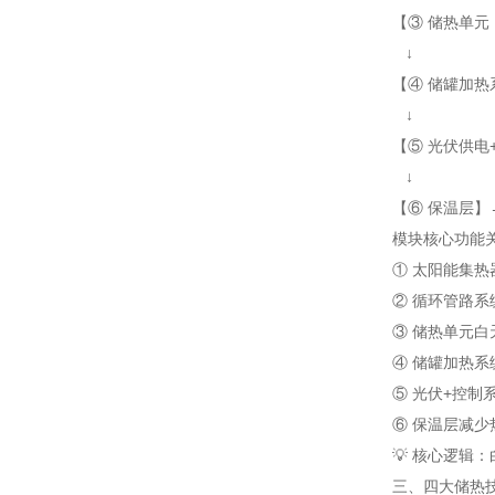
【③ 储热单元
↓
【④ 储罐加热
↓
【⑤ 光伏供电
↓
【⑥ 保温层】
模块
核心功能
① 太阳能集热
② 循环管路系
③ 储热单元
白
④ 储罐加热系
⑤ 光伏+控制
⑥ 保温层
减少
💡 核心逻
三、四大储热技