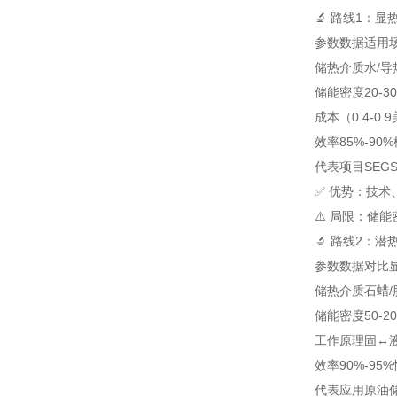
🔬 路线1：
参数
数据
适用
储热介质
水/导
储能密度
20-30
成本
（0.4-0.
效率
85%-90%
代表项目
SEG
✅ 优势：技术
⚠️ 局限：储
🔬 路线2：
参数
数据
对比
储热介质
石蜡/
储能密度
50-20
工作原理
固↔
效率
90%-95%
代表应用
原油