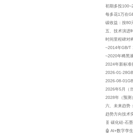
初期多投100~
每多花1万在G
碳收益：按80
五、技术演进时
时间
里程碑
对
~2014年
GB/T
~2020年
稀黑
2024年
新标准
2026-01-28
GB
2026-08-01
GB
2026年5月（
2028年（预测
六、未来趋势：
趋势方向
技术
🧬 碳化硅-
🤖 AI+数字孪