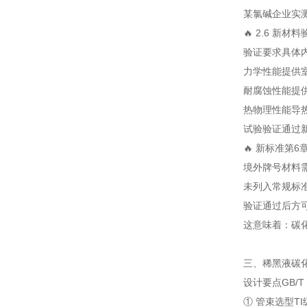
某氯碱企业实
🔥 2.6 新
验证要求
具体
力学性能
提供
耐腐蚀性能
提
热物理性能
导
试验验证
通过
🔥 新标准第6
境外牌号材料
未列入常规标
验证通过后方
这意味着：碳化
三、稀黑液碳
设计要点
GB/T
① 管束选型
T