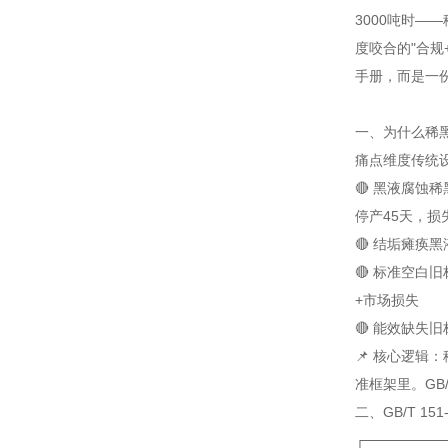
3000吨时—
度咬合的"合
手册，而是一
一、为什么稀黑
痛点维度
传统
🔴 黑液腐蚀
稀
停产45天，损
🔴 结垢瘫痪
黑
🔴 标准空白
旧
+市场损失
🔴 能效缺失
旧
📌 核心逻辑
准框架里。GB/
二、GB/T 1
┌────────