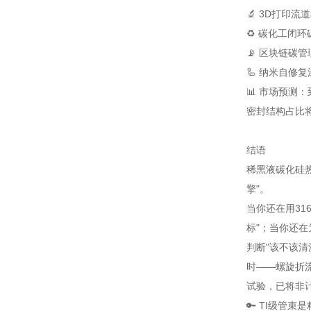
🔬 3D打印流道
♻️ 碳化工闭环
📡 区块链碳管
🦾 纳米自修复
📊 市场预测：
密封结构占比将
结语
稀黑液碳化硅热
擎"。
当你还在用316
标"；当你还在
判断"该不该清
时——螺旋折流
试验，已将非计
🔑 TI级管