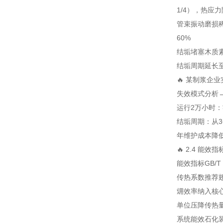
1/4），热应力
管束振动磨损
60%
结垢堵塞
木质
结垢周期延长至
🔥 某制浆企
失效模式分析→
运行2万小时
结垢周期：从3
年维护成本降低
🔥 2.4 能
能效指标
GB/T
传热系数
推荐
㶲效率
纳入核
单位压降传热
系统能效
石化装