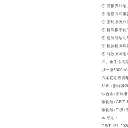
② 管板设计
纳
③ 连接方式
推
④ 密封系统
双
⑤ 折流板
细化
⑥ 超压泄放
明
⑦ 检验检测
焊
⑧ 能效测试
附
四、全生命周期
以一座5000m
方案
初期投资
316L+旧标准
2
钛合金+旧标准
碳化硅+GB/T 1
碳化硅+TI级+
🔥 结论：
GB/T 151-