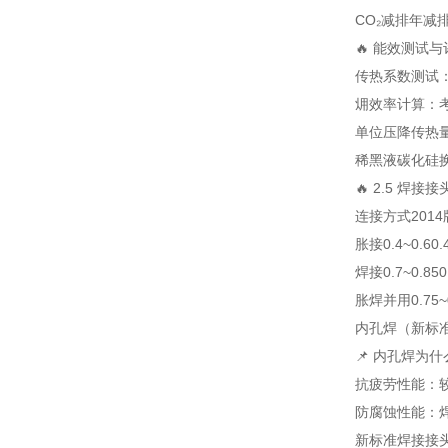
CO₂减排
年减
🔥 能效测试
传热系数测试
㶲效率计算：
单位压降传热
稀黑液碳化硅
🔥 2.5 焊
连接方式
201
胀接
0.4~0.6
0.
焊接
0.7~0.85
0
胀焊并用
0.75~
内孔焊（新标
📌 内孔焊为
抗疲劳性能：较
防腐蚀性能：焊
新标准焊接接头