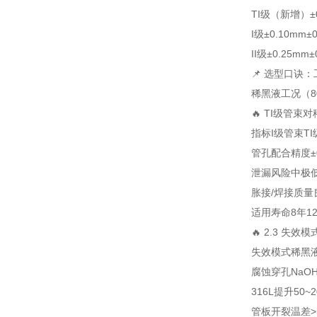
TI级（新增）
±
I级
±0.10mm
±
II级
±0.25mm
±
📌 选型口诀
稀黑液工况（8
🔥 TI级管
指标
I级管束
T
管孔配合精度
±
泄漏风险
中
极
胀接/焊接质量
适用寿命
8年
1
🔥 2.3 失
失效模式
稀黑
腐蚀穿孔
NaO
316L提升50~
管板开裂
温差