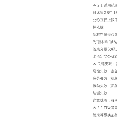
🔥 2.1 适
对比项
GB/T 
公称直径上限
标依据
新材料覆盖
仅
为"新材料"被
管束分级
仅I级
术语定义
公称
🔥 关键突破
腐蚀失效（点
疲劳失效（机
振动失效（流
结垢失效
这意味着：稀
🔥 2.2 TI
管束等级
换热