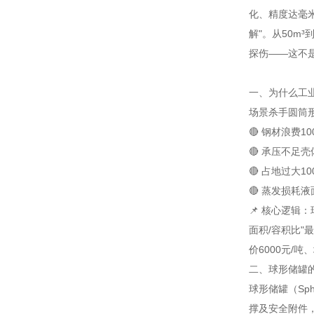
化、精度达毫
解"。从50m
探伤——这不
一、为什么工
场景杀手
圆筒
🔴 钢材浪费
1
🔴 承压不足
壳
🔴 占地过大
10
🔴 蒸发损耗
液
📌 核心逻辑
面积/容积比"
价6000元/吨
二、球形储罐
球形储罐（Sph
撑及安全附件