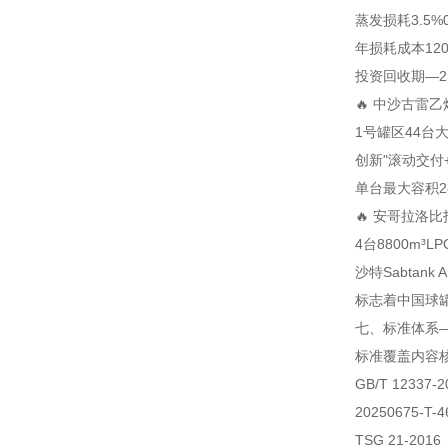
蒸发损耗
3.5%
年损耗成本
12
投资回收期
—
2
🔥 中沙古雷
1号罐区44台大
创新"滚动交付
单台最大容积28
🔥 安哥拉洛
4台8800m³L
沙特Sabtank
标志着中国球
七、标准体系—
标准
覆盖内容
GB/T 1233
20250675-T-
TSG 21-2