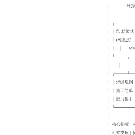
│ 球形
│ ┌──────
│ │ ① 桔瓣式
│ │ (纯瓜皮)
│ │ │ │ 省
│ └────┬─
│ │
│ ┌────┴─
│ │ 焊缝规则
│ │ 施工简单 
│ │ 应力集中 
│ └──────
│ 核心指标：桔
│ 柱式支座 |