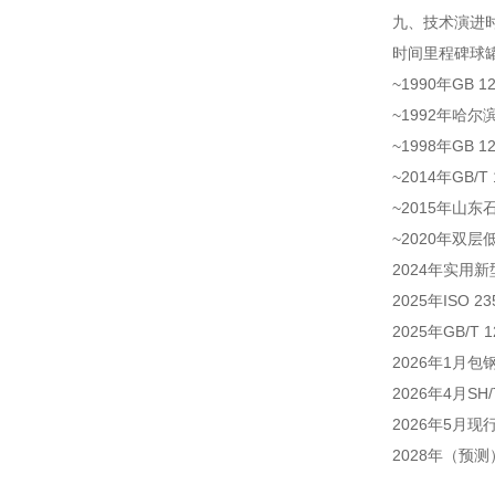
九、技术演进时
时间
里程碑
球
~1990年
GB 1
~1992年
哈尔
~1998年
GB 1
~2014年
GB/T
~2015年
山东
~2020年
双层
2024年
实用新
2025年
ISO 2
2025年
GB/T
2026年1月
包钢
2026年4月
SH/
2026年5月
现
2028年（预测