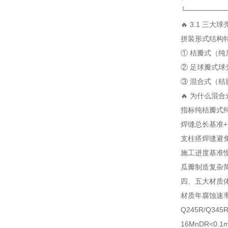
└────────
🔥 3.1 三
拼装形式
结构
① 桔瓣式（纯
② 足球瓣式
球
③ 混合式（桔
🔥 为什么混合
指标
纯桔瓣式
焊缝总长
基准
+
支柱搭焊缝
避
施工进度
基准
瓜瓣制造
复杂
四、五大材质
材质
年腐蚀速
Q245R/Q34
16MnDR
<0.1