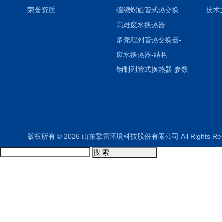
荣誉资质
缠绕螺旋管式热交换器-参数
技术
高难废水换热器
多壳程列管热交换器-参数
废水换热器-结构
钢制列管式换热器-参数
版权所有 © 2026 山东擎雷环境科技股份有限公司 All Rights R