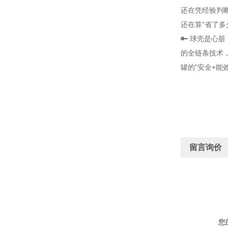
还在凭经验判断
还在算"省了多
🔑 球壳是心
的全链条技术
罐的"安全+能效
留言询价
您