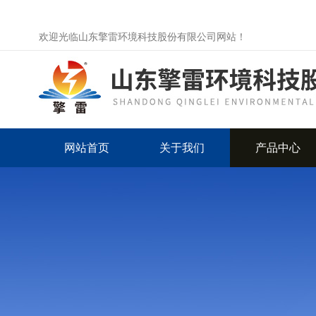
欢迎光临山东擎雷环境科技股份有限公司网站！
网站首页
关于我们
产品中心