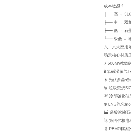
成本敏感？
├── 高 → 316
├── 中 → 双相钢
├── 低 → 
└── 极低 →
六、六大应用场
场景
核心材质
⚡ 600MW燃
🧪 氯碱湿氯气
T
☀️ 光伏多晶硅
🗑️ 垃圾焚烧
S
🫘 冷却
碳化硅S
❄️ LNG汽化
Inc
🏭 磷酸浓缩
石
🚀 第四代核电
🧬 PEM制氢
碳