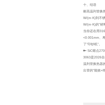
十、结语
耐高温列管换热
W/(m·K)到
W/(m·K)的
当你还在用31
<0.001mm
了"印钞机"。
🔑 SiC熔点
3063是20
温列管换热器
出管的"能效+绝