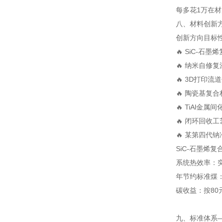
每多花1万在材
八、材料创新方
创新方向
目标
🔥 SiC-石墨
🔥 纳米自修复
🔥 3D打印流道
🔥 陶瓷基复
🔥 TiAl金属
🔥 闭环回收工
🔥 某第四代
SiC-石墨烯复
系统热效率：突
年节约标准煤：
碳收益：按80元
九、标准体系—