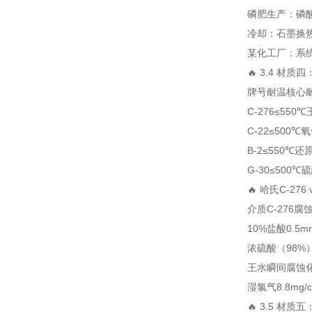
磷肥生产：磷酸
冷却：石墨换热
某化工厂：系统
🔥 3.4 材
牌号
耐温
核心
C-276
≤550℃
C-22
≤500℃
氧
B-2
≤550℃
还
G-30
≤500℃
硫
🔥 哈氏C-276
介质
C-276腐
10%盐酸
0.5m
浓硫酸（98%
王水
瞬间腐蚀
湿氯气
8.8mg/
🔥 3.5 材