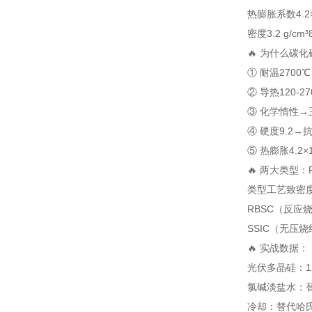
热膨胀系数
4.2
密度
3.2 g/cm³
🔥 为什么碳化
① 耐温2700
② 导热120-2
③ 化学惰性→王
④ 硬度9.2
⑤ 热膨胀4.2
🔥 两大类型：RB
类型
工艺
致密
RBSC（反应
SSIC（无压烧
🔥 实战数据：
光伏多晶硅：1
氯碱淡盐水：替
冷却：替代哈氏