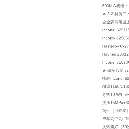
600MW机组：
🔥 3.2 材
合金牌号
耐温
Inconel 625
11
Incoloy 825
65
Hastelloy C-2
Haynes 230
1
Inconel 718
70
🔥 镍基合金 
指标
Inconel 6
耐温
1150℃
16
导热
10 W/(m·
抗压
15MPa+
3
韧性
（可焊接
成本
高
中高
✅N
抗热震
好（50