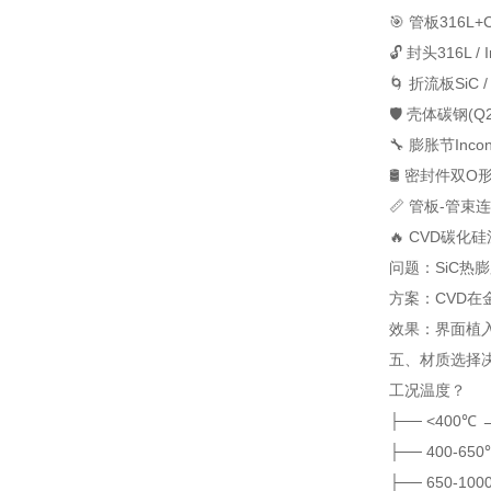
🎯 管板
316L+C
🔓 封头
316L / 
🌀 折流板
SiC
🛡️ 壳体
碳钢(Q23
🔧 膨胀节
Inc
🛢️ 密封件
双O形
📏 管板-管束
🔥 CVD碳
问题：SiC热膨胀
方案：CVD在金
效果：界面植
五、材质选择
工况温度？
├── <400℃
├── 400-650
├── 650-1000℃