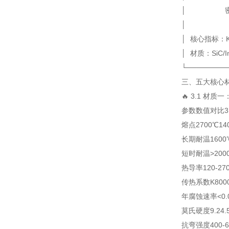
│ 密封
│
│ 核心指标：K=
│ 材质：SiC/I
└────────
三、五大核心材
🔥 3.1 材
参数
数值
对比3
熔点
2700℃
14
长期耐温
1600
短时耐温
>200
热导率
120-27
传热系数K
800
年腐蚀速率
<0
莫氏硬度
9.2
4.
抗弯强度
400-