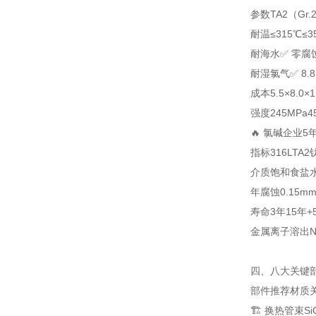
参数
TA2（Gr.
耐温
≤315℃
≤3
耐海水
✅ 零腐
耐湿氯气
✅ 8.
成本
5.5×
8.0×
1
强度
245MPa
4
🔥 氯碱企业5
指标
316L
TA2
介质
饱和食盐
年腐蚀
0.15m
寿命
3年
15年+
金属离子溶出
N
四、八大关键
部件
推荐材质
🏗️ 换热管束
Si