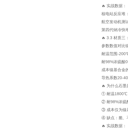
🔥 实战数据：
核电站反应堆：35
航空发动机测试：
第四代钠冷快堆：
🔥 3.3 材
参数
数值
对比
耐温范围
-200
耐98%浓硫酸
0
成本
镍基合金的
导热系数
20-40
🔥 为什么石墨
① 耐温180
② 耐98%浓硫
③ 成本仅为镍
④ 缺点：脆、
🔥 实战数据：