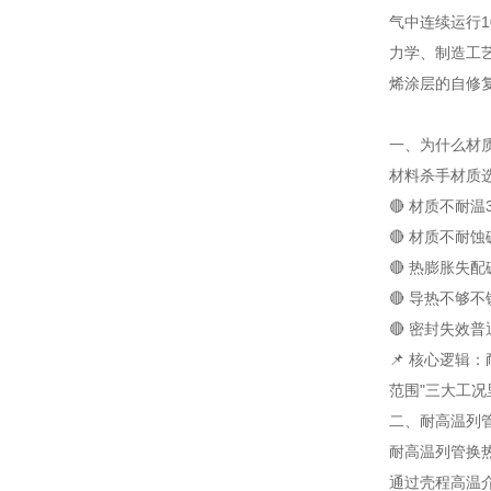
气中连续运行1
力学、制造工艺
烯涂层的自修
一、为什么材
材料杀手
材质
🔴 材质不耐温
🔴 材质不耐蚀
🔴 热膨胀失配
🔴 导热不够
不
🔴 密封失效
普
📌 核心逻辑：
范围"三大工况
二、耐高温列
耐高温列管换热器（
通过壳程高温介