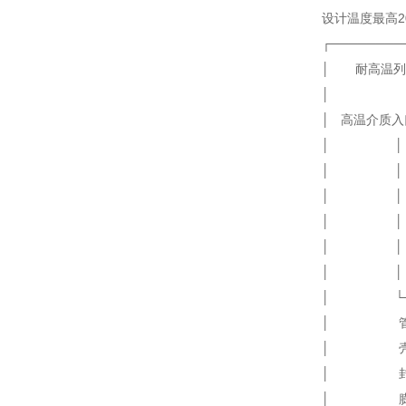
设计温度最高2
┌────────
│ 耐高温
│
│ 高温介质入口
│ │ 
│ │ ┌─┐
│ │ │SiC│
│ │ └─
│ │
│ │ 冷
│ └───
│ 管板 
│ 壳体 
│ 封头
│ 膨胀节