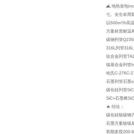
🌊 地热发电
In
七、全生命周
以500m³/h
方案
材质
耐温
碳钢列管
Q235
316L列管
316L
钛合金列管
TA
镍基合金列管
I
哈氏C-276
C-2
石墨列管
石墨
≤
碳化硅列管
SiC
SiC+石墨烯
Si
🔥 结论：
碳化硅较碳钢方
石墨方案较镍基
初期多投200-