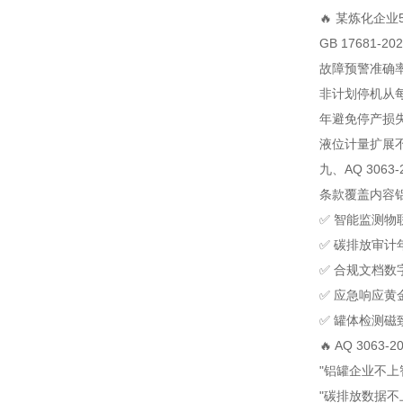
🔥 某炼化企
GB 17681-
故障预警准确率
非计划停机从每
年避免停产损失
液位计量扩展不
九、AQ 3063
条款
覆盖内容
✅ 智能监测
物
✅ 碳排放审计
✅ 合规文档
数
✅ 应急响应
黄
✅ 罐体检测
磁
🔥 AQ 3063
"铝罐企业不上
"碳排放数据不