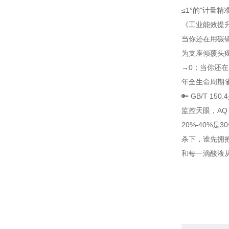
≤1°的"计量精准革命
《工业能效提升
当你还在用碳钢罐
为支座倾覆头疼
→0；当你还在
年全生命周期省1
🔑 GB/T 1
监控天眼，AQ 
20%-40%
杀下，谁先拥
和每一滴酸液从