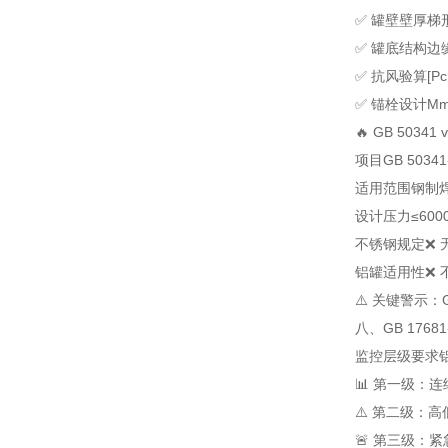
✅ 罐壁壁厚
梯
✅ 罐底结构
边
✅ 抗风验算
[P
✅ 锚栓设计
M
🔥 GB 50341
项目
GB 50341
适用范围
钢制
设计压力
≤600
不锈钢规定
❌ 
铝罐适用性
❌ 
⚠️ 关键警示：
八、GB 176
监控层级
要求
📊 第一级：
⚠️ 第二级：
🚨 第三级：