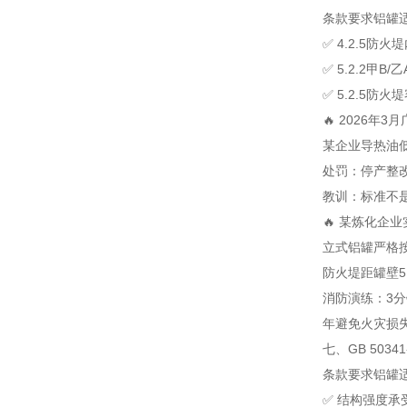
条款
要求
铝罐
✅ 4.2.5
防火堤
✅ 5.2.2
甲B/
✅ 5.2.5
防火堤
🔥 2026年
某企业导热油低位
处罚：停产整
教训：标准不
🔥 某炼化企
立式铝罐严格按G
防火堤距罐壁5.
消防演练：3
年避免火灾损失
七、GB 503
条款
要求
铝罐
✅ 结构强度
承