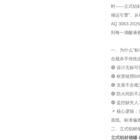
时——立式铝
储运引擎"。从G
AQ 3063
到每一滴酸液
一、为什么"标
合规杀手
传统
🔴 设计无标可
🔴 材质错用
5
🔴 支座不合规
🔴 防火间距不
🔴 监控缺失
人
📌 核心逻辑
底线。标准偏差
二、立式铝材储
立式铝材储罐-