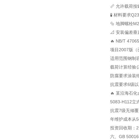
📏 允许载荷
按
🧪 材料要求
Q2
🔩 地脚螺栓
M
📐 安装偏差
垂直
🔥 NB/T 470
项目
2007版
适用范围
钢制
载荷计算
经验
防腐要求
涂装
抗震要求
6级
🔥 某沿海石
5083-H112立
抗震7级无倾
年维护成本从5
投资回收期：2
六、GB 5001