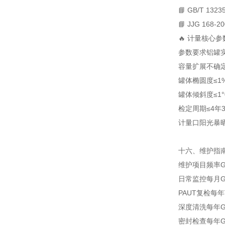
📘 GB/T 13235
📘 JJG 168-2
🔥 计量核心参
参数
要求
铝罐
容量扩展不确
罐体椭圆度
≤1
罐体倾斜度
≤1°
检定周期
≤4年
计量口
阳光暴
十六、维护指
维护项目
频率
日常监控
每月
G
PAUT复检
每年
深度清洗
每年
G
密封检查
每年
G