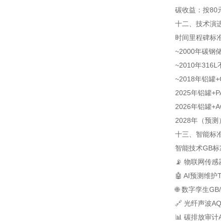
碳收益：按80
十二、技术演进
时间
里程碑
标
~2000年
碳钢储罐
~2010年
316L
~2018年
铝罐+G
2025年
铝罐+P
2026年
铝罐+A
2028年（预测
十三、智能标准
智能技术
GB
📡 物联网传感
🤖 AI预测维护
🌐 数字孪生
GB/
🔗 光纤声波
AQ
📊 碳排放审计