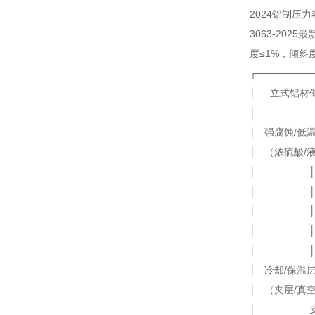
2024铝制压力容
3063-20
度≤1%，倾斜
┌────────
│ 立式
│
│ 强腐蚀/低温
│ （浓硫酸
│ │ ┌─┐┌
│ │ │立│
│ │ │结││
│ │ │构│
│ │ └─
│ 冷却/保温
│ （夹层/真空
│ 支座 ←