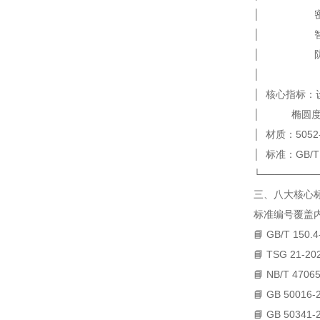
│ 密封 
│ 智能 ←
│ 防火 ← 
│
│ 核心指标：设
│ 椭圆度≤1
│ 材质：505
│ 标准：GB/T 1
└────────
三、八大核心标
标准编号
覆盖
📘 GB/T 150.4
📘 TSG 21-20
📘 NB/T 47065
📘 GB 50016-
📘 GB 50341-