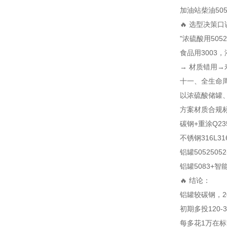
加油站柴油
50
🔥 选型决策口
"浓硫酸用505
食品用3003，
→ 材质错用→寿
十一、全生命
以浓硫酸储罐、
方案
材质
合规
碳钢+重涂
Q23
不锈钢316L
31
铝罐5052
5052
铝罐5083+智
🔥 结论：
铝罐较碳钢，20
初期多投120-
每多花1万在标