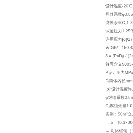
设计温度
-20℃
焊缝系数φ
0.85
腐蚀余量C₂
1-
试验压力
1.2
许用应力[σ]ᵗ
17
🔥 GB/T 1
δ = (P×Dᵢ) / (2
符号
含义
5083
P
设计压力
MP
Dᵢ
筒体内径
mm
[σ]ᵗ
设计温度许
φ
焊缝系数
0.8
C₂
腐蚀余量
1
实例：50m³立式
→ δ = (0.3×3
→ 对比碳钢（[