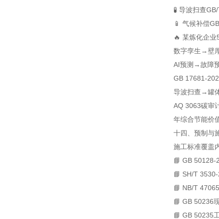
🧪 导波扫查
GB
📱 气候补偿
GB
🔥 某炼化企
数字孪生→壁厚
AI预测→故障
GB 17681
导波扫查→罐体
AQ 3063碳
年综合节能价值
十四、预制与施
施工标准
覆盖
📘 GB 50128-
📘 SH/T 3530
📘 NB/T 47065
📘 GB 50236
📘 GB 50235