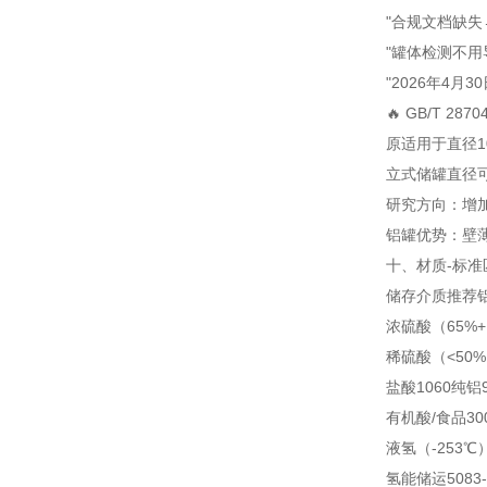
"合规文档缺失
"罐体检测不用
"2026年4月
🔥 GB/T 2
原适用于直径10
立式储罐直径
研究方向：增
铝罐优势：壁薄
十、材质-标准
储存介质
推荐
浓硫酸（65%
稀硫酸（<50
盐酸
1060纯铝
有机酸/食品
30
液氢（-253℃
氢能储运
5083