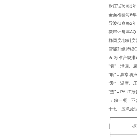
耐压试验
每3年
全面检验
每6年
导波扫查
每2年
碳审计
每年
AQ
椭圆度/倾斜度
智能升级
持续
G
🔥 标准合规
"看"→泄漏、
"听"→异常响
"测"→温度、
"查"→PAU
→ 缺一项→不
十七、应急处理
┌────────
│ 标准
├────────