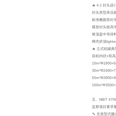
🔥 4.2 封头设
封头类型
承压
标准椭圆形封
碟形封头
较高
锥顶盖
中等
排
网壳拱顶
lighte
🔥 立式铝罐典
容积
内径×筒高
10m³
Φ1800×5
30m³
Φ2400×7
50m³
Φ2800×9
100m³
Φ3500×
五、NB/T 47
监察项目
要求
🔧 支座型式
腿式