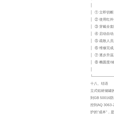
│
│ ① 立即切断
│ ② 使用红
│ ③ 穿戴
│ ④ 启
│ ⑤ 疏散人
│ ⑥ 维修完成
│ ⑦ 逐
│ ⑧ 椭圆度
│
└────────
十八、结语
立式铝材储罐的"
到GB 5001
控到AQ 306
护的"成本"，