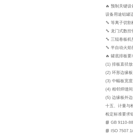
🔥 预制关键
设备
用途
铝罐
🔧 等离子切割
🔧 龙门式数
🔧 三辊卷板机
🔧 半自动火
🔥 罐底排板要
(1) 排板直径放大
(2) 环形边缘
(3) 中幅板宽度
(4) 相邻焊缝间
(5) 边缘板
十五、计量与检
检定标准
要求
📘 GB 9110-8
📘 ISO 7507.1