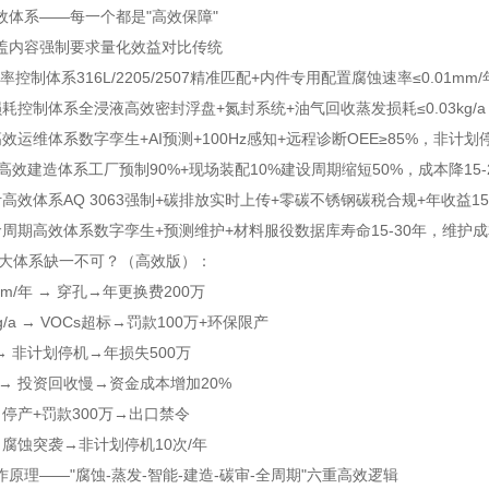
效体系——每一个都是"高效保障"
盖内容
强制要求
量化效益
对比传统
蚀速率控制体系
316L/2205/2507精准匹配+内件专用配置
腐蚀速率≤0.01mm/
发损耗控制体系
全浸液高效密封浮盘+氮封系统+油气回收
蒸发损耗≤0.03kg/
能高效运维体系
数字孪生+AI预测+100Hz感知+远程诊断
OEE≥85%，非计划
块化高效建造体系
工厂预制90%+现场装配10%
建设周期缩短50%，成本降15-
审计高效体系
AQ 3063强制+碳排放实时上传+零碳不锈钢
碳税合规+年收益1
生命周期高效体系
数字孪生+预测维护+材料服役数据库
寿命15-30年，维护成
么六大体系缺一不可？（高效版）：
mm/年 → 穿孔→年更换费200万
kg/a → VOCs超标→罚款100万+环保限产
% → 非计划停机→年损失500万
→ 投资回收慢→资金成本增加20%
 停产+罚款300万→出口禁令
 腐蚀突袭→非计划停机10次/年
原理——"腐蚀-蒸发-智能-建造-碳审-全周期"六重高效逻辑