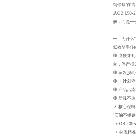
钢储罐的"
从GB 150
册，而是一
一、为什么
低效杀手
传
🔴 腐蚀穿孔
台，停产损失
🔴 蒸发损耗
🔴 非计划
🔴 产品污染
🔴 新规不
📌 核心逻辑（
"石油不锈钢储
+ GB 20
+ 材质精准匹