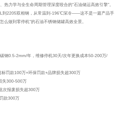
学、热力学与全生命周期管理深度咬合的"石油储运高效引擎"。
从304到316L到2205双相钢，从常温到-196℃深冷——这不是一篇产品手
怎么做到零停机"的石油不锈钢储罐高效全景。
钢0.5-2mm/年，维修停机30天/次
年更换成本50-200万/
，超标罚款100万+
环保罚款+品牌损失超300万
失300-500万
批次报废损失超300万
罚款300万