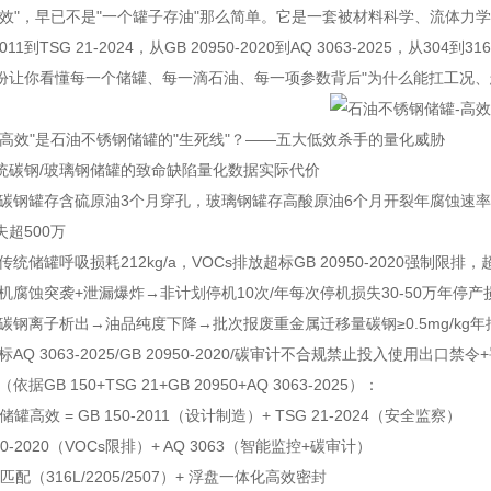
高效"，早已不是"一个罐子存油"那么简单。它是一套被材料科学、流体力
-2011到TSG 21-2024，从GB 20950-2020到AQ 3063-2025，
份让你看懂每一个储罐、每一滴石油、每一项参数背后"为什么能扛工况、
"高效"是石油不锈钢储罐的"生死线"？——五大低效杀手的量化威胁
统碳钢/玻璃钢储罐的致命缺陷
量化数据
实际代价
碳钢罐存含硫原油3个月穿孔，玻璃钢罐存高酸原油6个月开裂
年腐蚀速率碳
超500万
传统储罐呼吸损耗212kg/a，VOCs排放超标
GB 20950-2020强制限排
停机
腐蚀突袭+泄漏爆炸→非计划停机10次/年
每次停机损失30-50万
年停产损
碳钢离子析出→油品纯度下降→批次报废
重金属迁移量碳钢≥0.5mg/kg
年
达标
AQ 3063-2025/GB 20950-2020/碳审计不合规
禁止投入使用
出口禁令+
依据GB 150+TSG 21+GB 20950+AQ 3063-2025）：
罐高效 = GB 150-2011（设计制造）+ TSG 21-2024（安全监察）
950-2020（VOCs限排）+ AQ 3063（智能监控+碳审计）
配（316L/2205/2507）+ 浮盘一体化高效密封