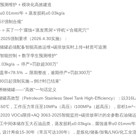
预测维护 + 模块化高效建造
.01mm/年 + 蒸发损耗≤0.03kg/a
计强制合规"
 = 买了一个'腐蚀+'蒸发黑洞'+'停机'+'合规死穴'"
63-2025强制要求（2026.4.30实施）：
钢储罐必须配备智能高效运维+碳排放实时上传+材质可追溯
智能控制 + 数字孪生预测维护"
.03kg/a → 停产+罚款超300万"
盖率<78.5% → 限期整改，逾期停产+罚款300万"
4月30日起强制实施→倒计时已结束"
锈钢储罐——"高效"一句话定义
效型（Petroleum Stainless Steel Tank High-Efficiency）
450℃，工作压力常压至10MPa（高压）/100MPa（超高压），容积1m³~1000
950-2020 VOCs限排+AQ 3063-2025智能监控+碳排放审计的全参
工中间体储存五大石油品类，蒸发损耗≤0.03kg/a，腐蚀速率≤0.01mm/
设计寿命15-30年（常压可达100年），是炼化/储备/加氢/LNG/化工