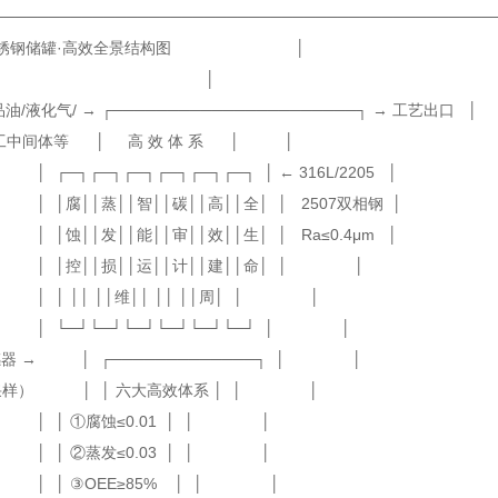
─────────────────────────────────────────────
不锈钢储罐·高效全景结构图 │
│ │
油/液化气/ → ┌──────────────────────┐ → 工艺出口 │
/化工中间体等 │ 高 效 体 系 │ │
┐┌─┐┌─┐┌─┐┌─┐┌─┐ │ ← 316L/2205 │
腐││蒸││智││碳││高││全│ │ 2507双相钢 │
││发││能││审││效││生│ │ Ra≤0.4μm │
│控││损││运││计││建││命│ │ │
 ││ ││维││ ││ ││周│ │ │
─┘└─┘└─┘└─┘└─┘└─┘ │ │
感器 → │ ┌─────────────┐ │ │
Hz采样） │ │ 六大高效体系 │ │ │
│ ①腐蚀≤0.01 │ │ │
│ ②蒸发≤0.03 │ │ │
│ ③OEE≥85% │ │ │