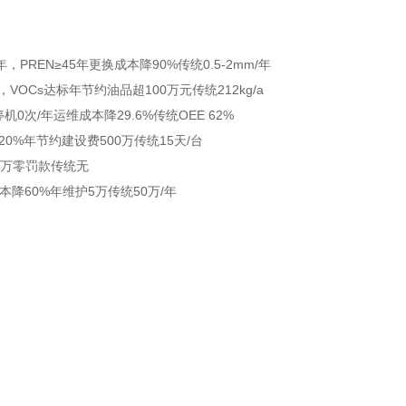
年，PREN≥45
年更换成本降90%
传统0.5-2mm/年
a，VOCs达标
年节约油品超100万元
传统212kg/a
停机0次/年
运维成本降29.6%
传统OEE 62%
20%
年节约建设费500万
传统15天/台
5万
零罚款
传统无
本降60%
年维护5万
传统50万/年