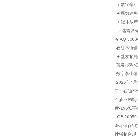
+ 数字孪生
+ 腐蚀速率≤0
+ 碳排放审
"→ 选错设备
🔥 AQ 30
"石油不锈
+ 蒸发损耗
"蒸发损耗>0
"数字孪生覆
"2026年
二、石油不
石油不锈钢储罐高
度-196℃至
+GB 20
深冷储存/化
计强制合规，