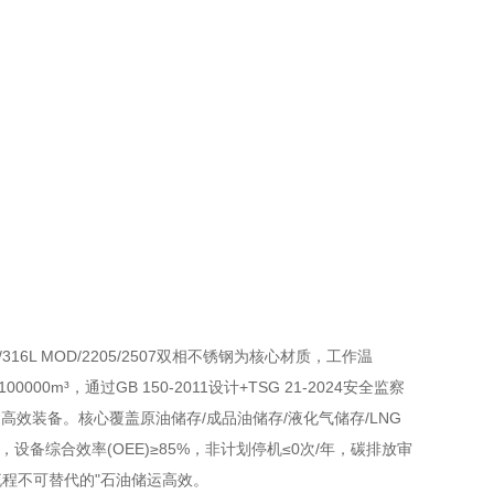
：以316L/316L MOD/2205/2507双相不锈钢为核心材质，工作温
00m³，通过GB 150-2011设计+TSG 21-2024安全监察
数石油储运高效装备。核心覆盖原油储存/成品油储存/液化气储存/LNG
年，设备综合效率(OEE)≥85%，非计划停机≤0次/年，碳排放审
全流程不可替代的"石油储运高效。