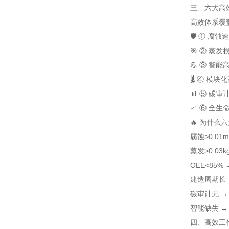
三、六大高
高效体系
覆
🛡️ ① 腐
🎯 ② 蒸
💪 ③ 智
🌡️ ④ 模
📊 ⑤ 碳
📈 ⑥ 全
🔥 为什
腐蚀>0.01
蒸发>0.03
OEE<85
建造周期长 
碳审计无 →
智能缺失 →
四、高效工作