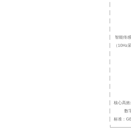
│ │ 
│ │ 
│ │ 
│ │ 
│ 智能传
│ （10
│ 支座
│ 密封
│ 浮盘 
│ 智能 
│ 高效 
│ 核心高效参数
│ 数字孪生
│ 标准：GB 1
└──────