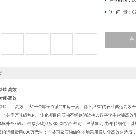
访 问 量：
6
产
绍
储罐-高效
储罐-高效
储罐——高效：从"一个罐子存油"到"每一滴油都不浪费"的石油储运高效
5月，当某千万吨级炼化一体化项目的石油不锈钢储罐接入数字孪生智能高效
62%飙升至85%，年减少碳排放8000吨/台·年时；当某60万吨/年精细
年节约运维费用800万元时；当某国家石油储备基地采用模块化高效建造后，