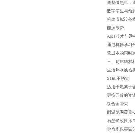
调整供热量，
数字孪生与预
构建虚拟设备
能源浪费。
AIoT技术与
通过机器学习分
营成本的同时
三、耐腐蚀材
生活热水换热
316L不锈钢
适用于氯离子含
更换导致的资
钛合金管束
耐温范围覆盖-
石墨烯改性涂
导热系数突破3