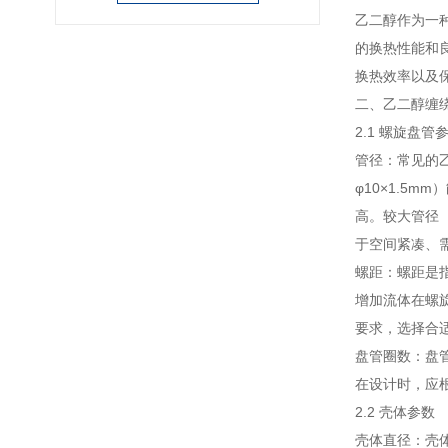
乙二醇作为一
的换热性能和
换热效率以及
二、乙二醇缠
2.1 螺旋盘管
管径：常见的乙
φ10×1.5
高。较大管径
于空间紧凑、
螺距：螺距是指
增加流体在螺
要求，选择合
盘管圈数：盘
在设计时，应
2.2 壳体参数
壳体直径：壳