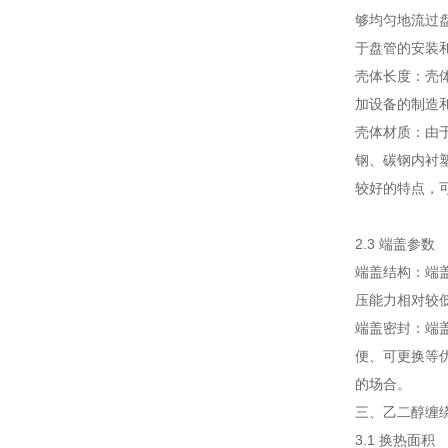
够均匀地流过
于盘管的安装
壳体长度：壳
加设备的制造
壳体材质：由
钢、碳钢内衬
较好的特点，
2.3 端盖参数
端盖结构：端
压能力相对较
端盖密封：端
便、可更换等
的场合。
三、乙二醇缠
3.1 换热面积