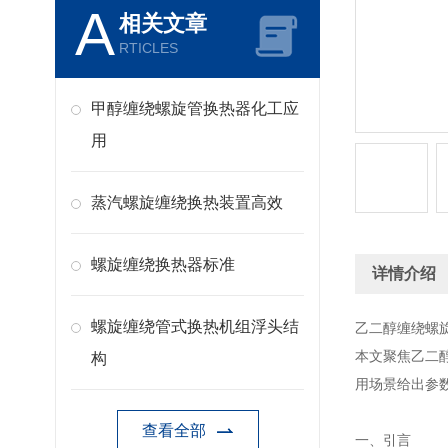
A
相关文章
RTICLES
甲醇缠绕螺旋管换热器化工应
用
蒸汽螺旋缠绕换热装置高效
螺旋缠绕换热器标准
详情介绍
螺旋缠绕管式换热机组浮头结
乙二醇缠绕螺
本文聚焦乙二
构
用场景给出参
查看全部
一、引言