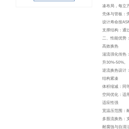
凑布局，每立方
壳体与管板：
设计寿命按AS
支撑结构：通
二、性能优势
高效换热
湍流强化传热：
升30%-50%。
逆流换热设计
结构紧凑
体积缩减：同等
空间优化：适
适应性强
宽温压范围：耐
多股流换热：
耐腐蚀与自清