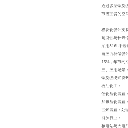
通过多层螺旋缠
节省宝贵的空
模块化设计支持
耐腐蚀与长寿
采用316L不
自应力补偿设
15%，年节约
三、应用场景
螺旋缠绕式换
石油化工：
催化裂化装置：
加氢裂化装置
乙烯装置：处理
能源行业：
核电站与火电厂