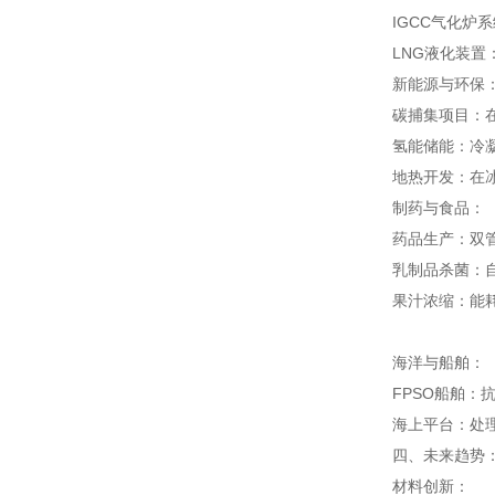
IGCC气化炉系
LNG液化装置
新能源与环保
碳捕集项目：在
氢能储能：冷凝
地热开发：在冰
制药与食品：
药品生产：双管
乳制品杀菌：
果汁浓缩：能耗
海洋与船舶：
FPSO船舶：
海上平台：处
四、未来趋势
材料创新：