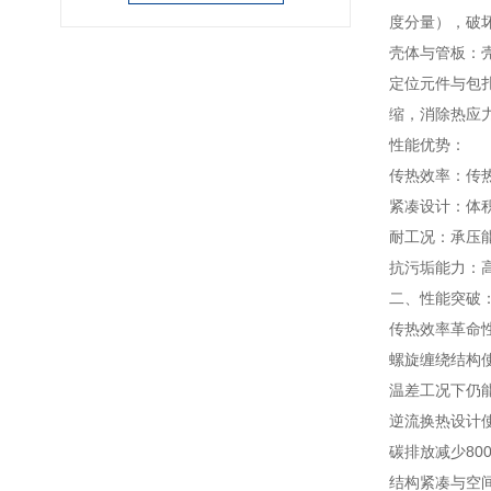
度分量），破
壳体与管板：
定位元件与包
缩，消除热应
性能优势：
传热效率：传热
紧凑设计：体积
耐工况：承压能
抗污垢能力：高
二、性能突破
传热效率革命
螺旋缠绕结构
温差工况下仍
逆流换热设计使
碳排放减少80
结构紧凑与空