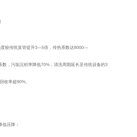
度较传统直管提升3—5倍，传热系数达8000—
系数，污垢沉积率降低70%，清洗周期延长至传统设备的3
热回收率超90%。
降低压降；