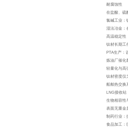
耐腐蚀性
在盐酸、硫酸
氯碱工业：
湿法冶金：
高温稳定性
钛材长期工作
PTA生产：
炼油厂催化裂
轻量化与高
钛材密度仅
船舶热交换
LNG接收站
生物相容性
表面无重金
制药行业：抗
食品加工：