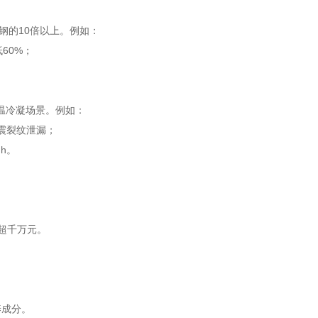
锈钢的10倍以上。例如：
60%；
高温冷凝场景。例如：
热震裂纹泄漏；
h。
本超千万元。
养成分。