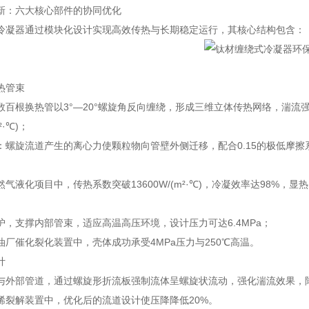
新：六大核心部件的协同优化
冷凝器通过模块化设计实现高效传热与长期稳定运行，其核心结构包含：
热管束
数百根换热管以3°—20°螺旋角反向缠绕，形成三维立体传热网络，湍流强
²·℃)；
：螺旋流道产生的离心力使颗粒物向管壁外侧迁移，配合0.15的极低摩擦
气液化项目中，传热系数突破13600W/(m²·℃)，冷凝效率达98%，显
护，支撑内部管束，适应高温高压环境，设计压力可达6.4MPa；
油厂催化裂化装置中，壳体成功承受4MPa压力与250℃高温。
计
与外部管道，通过螺旋形折流板强制流体呈螺旋状流动，强化湍流效果，
烯裂解装置中，优化后的流道设计使压降降低20%。