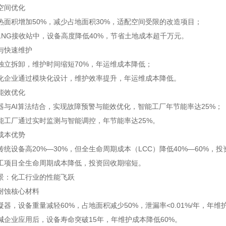
空间优化
热面积增加50%，减少占地面积30%，适配空间受限的改造项目；
LNG接收站中，设备高度降低40%，节省土地成本超千万元。
与快速维护
独立拆卸，维护时间缩短70%，年运维成本降低；
化企业通过模块化设计，维护效率提升，年运维成本降低。
能效优化
器与AI算法结合，实现故障预警与能效优化，智能工厂年节能率达25%；
能工厂通过实时监测与智能调控，年节能率达25%。
成本优势
统设备高20%—30%，但全生命周期成本（LCC）降低40%—60%，
工项目全生命周期成本降低，投资回收期缩短。
景：化工行业的性能飞跃
耐蚀核心材料
器，设备重量减轻60%，占地面积减少50%，泄漏率<0.01%/年，年维
碱企业应用后，设备寿命突破15年，年维护成本降低60%。