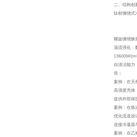
二、结构创
钛材缠绕式
螺旋缠绕换
湍流强化：
13600W/(m
自清洁能力
倍；
案例：在天然
高强度壳体
提供外部保
案例：在炼
优化流道设
连接冷凝器
案例：在乙