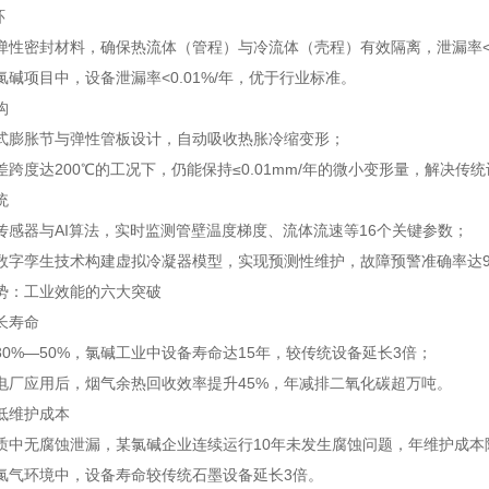
环
弹性密封材料，确保热流体（管程）与冷流体（壳程）有效隔离，泄漏率<0.
碱项目中，设备泄漏率<0.01%/年，优于行业标准。
构
式膨胀节与弹性管板设计，自动吸收热胀冷缩变形；
差跨度达200℃的工况下，仍能保持≤0.01mm/年的微小变形量，解决
统
传感器与AI算法，实时监测管壁温度梯度、流体流速等16个关键参数；
数字孪生技术构建虚拟冷凝器模型，实现预测性维护，故障预警准确率达9
势：工业效能的六大突破
长寿命
30%—50%，氯碱工业中设备寿命达15年，较传统设备延长3倍；
电厂应用后，烟气余热回收效率提升45%，年减排二氧化碳超万吨。
低维护成本
质中无腐蚀泄漏，某氯碱企业连续运行10年未发生腐蚀问题，年维护成本降
氯气环境中，设备寿命较传统石墨设备延长3倍。