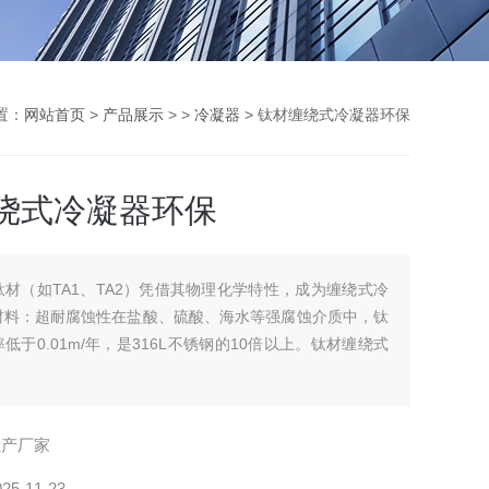
置：
网站首页
>
产品展示
> >
冷凝器
> 钛材缠绕式冷凝器环保
绕式冷凝器环保
钛材（如TA1、TA2）凭借其物理化学特性，成为缠绕式冷
材料：超耐腐蚀性在盐酸、硫酸、海水等强腐蚀介质中，钛
低于0.01m/年，是316L不锈钢的10倍以上。钛材缠绕式
生产厂家
025-11-23