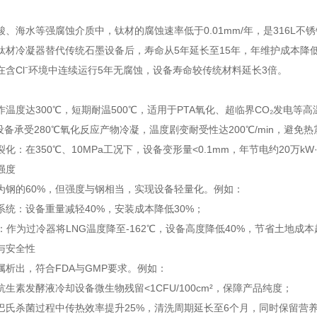
、海水等强腐蚀介质中，钛材的腐蚀速率低于0.01mm/年，是316L不
钛材冷凝器替代传统石墨设备后，寿命从5年延长至15年，年维护成本降低
在含Cl⁻环境中连续运行5年无腐蚀，设备寿命较传统材料延长3倍。
温度达300℃，短期耐温500℃，适用于PTA氧化、超临界CO₂发电等
设备承受280℃氧化反应产物冷凝，温度剧变耐受性达200℃/min，避免
化：在350℃、10MPa工况下，设备变形量<0.1mm，年节电约20万kW·
强度
为钢的60%，但强度与钢相当，实现设备轻量化。例如：
系统：设备重量减轻40%，安装成本降低30%；
：作为过冷器将LNG温度降至-162℃，设备高度降低40%，节省土地成
与安全性
属析出，符合FDA与GMP要求。例如：
生素发酵液冷却设备微生物残留<1CFU/100cm²，保障产品纯度；
巴氏杀菌过程中传热效率提升25%，清洗周期延长至6个月，同时保留营