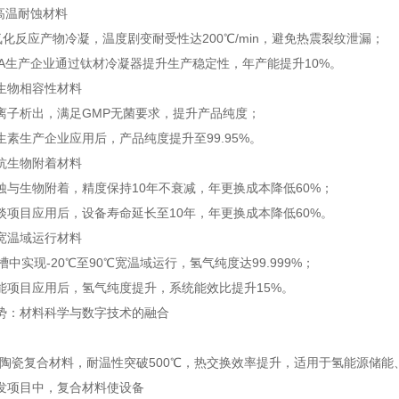
高温耐蚀材料
氧化反应产物冷凝，温度剧变耐受性达200℃/min，避免热震裂纹泄漏；
TA生产企业通过钛材冷凝器提升生产稳定性，年产能提升10%。
生物相容性材料
离子析出，满足GMP无菌要求，提升产品纯度；
生素生产企业应用后，产品纯度提升至99.95%。
抗生物附着材料
蚀与生物附着，精度保持10年不衰减，年更换成本降低60%；
淡项目应用后，设备寿命延长至10年，年更换成本降低60%。
宽温域运行材料
槽中实现-20℃至90℃宽温域运行，氢气纯度达99.999%；
能项目应用后，氢气纯度提升，系统能效比提升15%。
势：材料科学与数字技术的融合
-陶瓷复合材料，耐温性突破500℃，热交换效率提升，适用于氢能源储能
发项目中，复合材料使设备