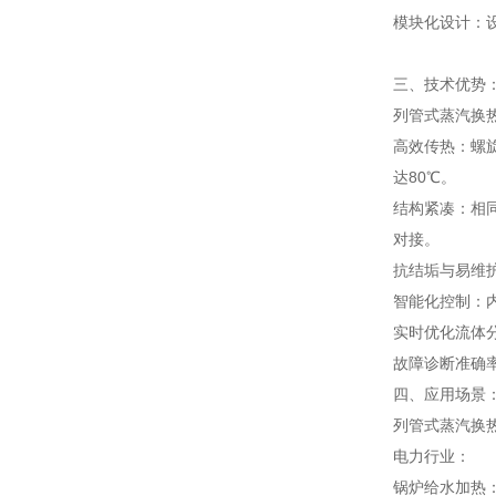
模块化设计：设
三、技术优势
列管式蒸汽换
高效传热：螺
达80℃。
结构紧凑：相同
对接。
抗结垢与易维
智能化控制：
实时优化流体分
故障诊断准确率
四、应用场景
列管式蒸汽换
电力行业：
锅炉给水加热