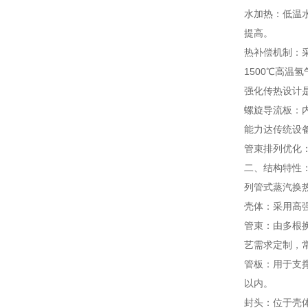
水加热：低温
提高。
热补偿机制：
1500℃高温
强化传热设计
螺旋导流板：内
能力达传统设
管束排列优化：
二、结构特性
列管式蒸汽换
壳体：采用高
管束：由多根
艺需求定制，常
管板：用于支
以内。
封头：位于壳