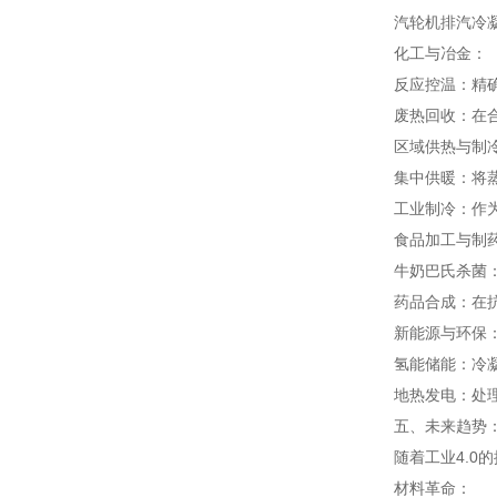
汽轮机排汽冷
化工与冶金：
反应控温：精
废热回收：在
区域供热与制
集中供暖：将
工业制冷：作
食品加工与制
牛奶巴氏杀菌：
药品合成：在
新能源与环保
氢能储能：冷凝
地热发电：处理
五、未来趋势
随着工业4.0
材料革命：