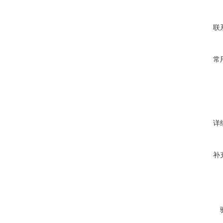
联
常
详
补