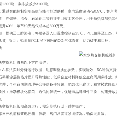
1200吨，碳排放减少3100吨。
：通过智能控制实现高效节能与舒适供暖，室内温度波动<±0.5℃，客户满
收：在钢铁、冶金、石油化工等行业中回收工艺余热，用于预热或加热其
提升40%，年节约天然气成本超800万元。
：提供乙二醇溶液，将服务器入口温度控制在25℃，PUE值降至1.25，
US）项目：实现-55℃工况下98%的CO₂气体液化，助力碳中和目标。
势
热交换机组将向以下方向演进：
：AI算法实时分析运行数据，动态调整换热参数，实现能效。5G通信支
石墨烯涂层换热片提升导热性能，低碳合金材料降低全生命周期碳排放。
管理：全生命周期管理平台提供备件预警、能效优化建议，租赁模式降低用
换性：推动模块化接口、通信协议统一，促进跨品牌组件互换，构建开放
点
热交换机组长期高效运行，需定期执行以下维护操作：
每日开机前检查电控箱、仪表、阀门及管道紧固情况，确保无泄漏。