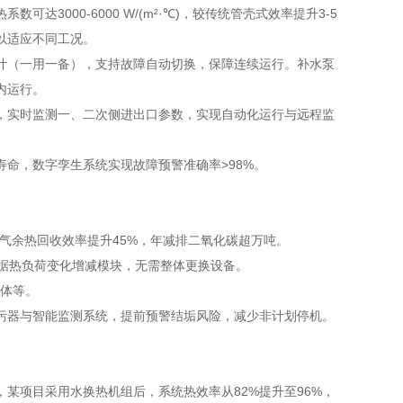
000-6000 W/(m²·℃)，较传统管壳式效率提升3-5
以适应不同工况。
计（一用一备），支持故障自动切换，保障连续运行。补水泵
内运行。
，实时监测一、二次侧进出口参数，实现自动化运行与远程监
命，数字孪生系统实现故障预警准确率>98%。
烟气余热回收效率提升45%，年减排二氧化碳超万吨。
根据热负荷变化增减模块，无需整体更换设备。
合体等。
污器与智能监测系统，提前预警结垢风险，减少非计划停机。
某项目采用水换热机组后，系统热效率从82%提升至96%，