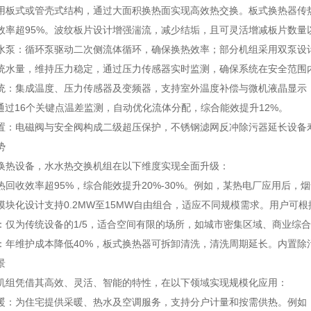
板式或管壳式结构，通过大面积换热面实现高效热交换。板式换热器传热系数可达3
效率超95%。波纹板片设计增强湍流，减少结垢，且可灵活增减板片数量
水泵：循环泵驱动二次侧流体循环，确保换热效率；部分机组采用双泵设
统水量，维持压力稳定，通过压力传感器实时监测，确保系统在安全范围
统：集成温度、压力传感器及变频器，支持室外温度补偿与微机液晶显示
法通过16个关键点温差监测，自动优化流体分配，综合能效提升12%。
置：电磁阀与安全阀构成二级超压保护，不锈钢滤网反冲除污器延长设备寿
势
换热设备，水水热交换机组在以下维度实现全面升级：
热回收效率超95%，综合能效提升20%-30%。例如，某热电厂应用后，
模块化设计支持0.2MW至15MW自由组合，适应不同规模需求。用户可
：仅为传统设备的1/5，适合空间有限的场所，如城市密集区域、商业综
：年维护成本降低40%，板式换热器可拆卸清洗，清洗周期延长。内置除
景
机组凭借其高效、灵活、智能的特性，在以下领域实现规模化应用：
暖：为住宅提供采暖、热水及空调服务，支持分户计量和按需供热。例如，