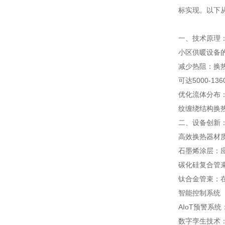
标实现。以下
一、技术原理
小区供暖设备
减少热阻：换
可达5000-13
优化流体分布
纹缠绕结构换热
二、设备创新
高效换热器材
石墨烯涂层：
碳化硅复合管束
钛合金管束：
智能控制系统
AIoT预警系
数字孪生技术