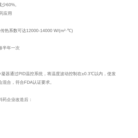
少60%。
达12000-14000 W/(m²·℃)
每半年一次
凝器通过PID温控系统，将温度波动控制在±0.3℃以内，使发
会混合，符合FDA认证要求。
料药企业改造后：