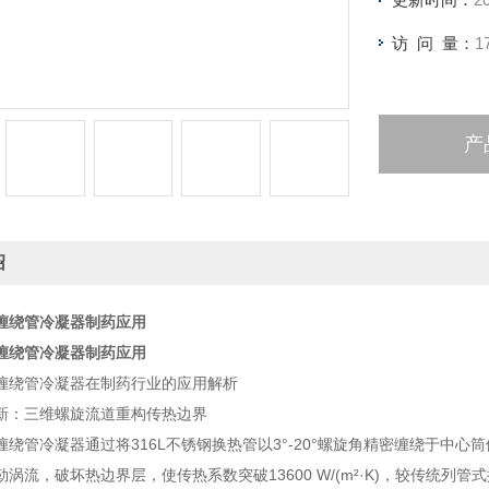
访 问 量：
1
产
绍
缠绕管冷凝器制药应用
缠绕管冷凝器制药应用
缠绕管冷凝器在制药行业的应用解析
新：三维螺旋流道重构传热边界
缠绕管冷凝器通过将316L不锈钢换热管以3°-20°螺旋角精密缠绕于中
涡流，破坏热边界层，使传热系数突破13600 W/(m²·K)，较传统列