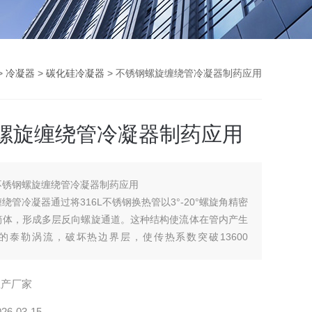
>
冷凝器
>
碳化硅冷凝器
> 不锈钢螺旋缠绕管冷凝器制药应用
螺旋缠绕管冷凝器制药应用
不锈钢螺旋缠绕管冷凝器制药应用
绕管冷凝器通过将316L不锈钢换热管以3°-20°螺旋角精密
筒体，形成多层反向螺旋通道。这种结构使流体在管内产生
的泰勒涡流，破坏热边界层，使传热系数突破13600
K)，较传统列管式提升3-7倍。在生产线中，采用钛合金螺旋缠
反应时间缩短20%，产物纯度提升至99.2%，同时蒸汽消
生产厂家
%，设备占地
026-03-15