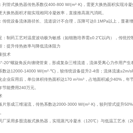
列管式换热器传热系数仅400-800 W/(m²·K)，需更大换热面积
更大换热面积才能实现相同冷凝效率，直接推高蒸汽消耗。
：传统设备流体路径长、流道设计不合理，压降可达0.1MPa以上，显
足：制药工艺对温度波动极为敏感（如细胞培养需±0.2℃以内），传统
新：提升传热效率与降低流体阻力
束技术
3°-20°螺旋角反向缠绕管束，形成复杂三维流道，流体受离心力作用产
数达12000-14000 W/(m²·℃)，较传统设备提升2-4倍；流体流速
企业应用后，单位体积传热面积达170 m²/m³，占地面积减少40%，
年节能费用240万元。
术
片形成三维湍流，传热系数达2000-3000 W/(m²·K)，较列管式提
%。
药厂采用多股流板式换热器，实现蒸汽冷凝水（120℃）与低温工艺水（20