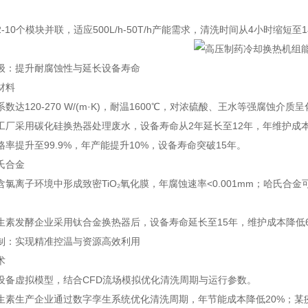
-10个模块并联，适应500L/h-50T/h产能需求，清洗时间从4小时缩短
级：提升耐腐蚀性与延长设备寿命
材料
数达120-270 W/(m·K)，耐温1600℃，对浓硫酸、王水等强腐蚀介质
工厂采用碳化硅换热器处理废水，设备寿命从2年延长至12年，年维护成本降
率提升至99.9%，年产能提升10%，设备寿命突破15年。
氏合金
氯离子环境中形成致密TiO₂氧化膜，年腐蚀速率<0.001mm；哈氏合金可耐受
生素发酵企业采用钛合金换热器后，设备寿命延长至15年，维护成本降低6
制：实现精准控温与资源高效利用
术
设备虚拟模型，结合CFD流场模拟优化清洗周期与运行参数。
生素生产企业通过数字孪生系统优化清洗周期，年节能成本降低20%；某疫