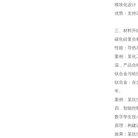
模块化设计
优势：支持2
三、材料升
碳化硅复合
性能：导热系
案例：某化
温，产品合格
钛合金与哈
钛合金：在含
年。
案例：某抗
四、智能控
数字孪生技
原理：构建
效果：某抗