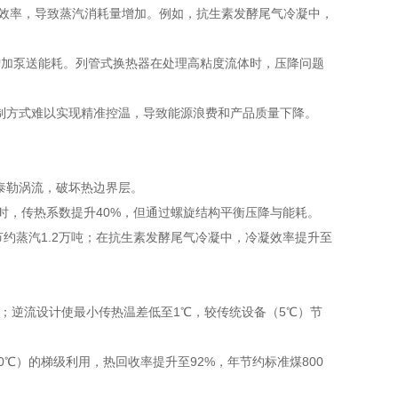
实现冷凝效率，导致蒸汽消耗量增加。例如，抗生素发酵尾气冷凝中，
著增加泵送能耗。列管式换热器在处理高粘度流体时，压降问题
控制方式难以实现精准控温，导致能源浪费和产品质量下降。
生泰勒涡流，破坏热边界层。
≥2m/s时，传热系数提升40%，但通过螺旋结构平衡压降与能耗。
年节约蒸汽1.2万吨；在抗生素发酵尾气冷凝中，冷凝效率提升至
升50%；逆流设计使最小传热温差低至1℃，较传统设备（5℃）节
℃）的梯级利用，热回收率提升至92%，年节约标准煤800