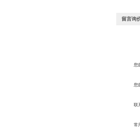
留言询
您
您
联
常