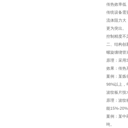
传热效率低：
传统设备需
流体阻力大
更为突出。
控制精度不
二、结构创
螺旋缠绕管
原理：采用
效果：传热系
案例：某炼化
98%以上，
波纹板片技
原理：波纹板
能15%-20
案例：某中
吨。