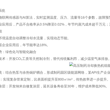
系统
物联网传感器与AI算法，实时监测温度、压力、流量等16个参数，故障预警
业应用后，产品不合格率从0.5%降至0.02%，年节约蒸汽成本超千万元
能
环境温度自动调整冷却水流量，实现动态节能。
苗企业应用后，年节能率达18%。
势：绿色化与智能化融合
技术：开发CO₂工质等天然制冷剂，替代传统氟利昂，减少温室气体排放
统：结合热泵与余热锅炉耦合，形成制药园区级能源网络，某API生产企业
术：实现复杂管束定制，比表面积提升至800㎡/m³，传热效率进一步提升
涂层：开发纳米自修复涂层，延长设备寿命至30年，维护成本降低90%。