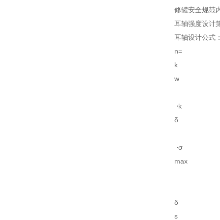
修罐安全规范
耳轴强度设计
耳轴设计公式
n=
k
w
⋅k
δ
⋅σ
max
δ
s