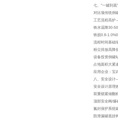
七、"一罐到底
对比项
传统倒
工艺流程
高炉
铁水温降
30-5
铁损
0.8-1.0%
0
流程时间
基础
粉尘排放
高
降低
设备投资
倒罐
占地面积
大
紧
应用企业：宝
八、安全设计—
安全设计
原理
双重锁紧倾翻
顶部安全阀/爆
氮封保护系统
防泄漏罐底挂