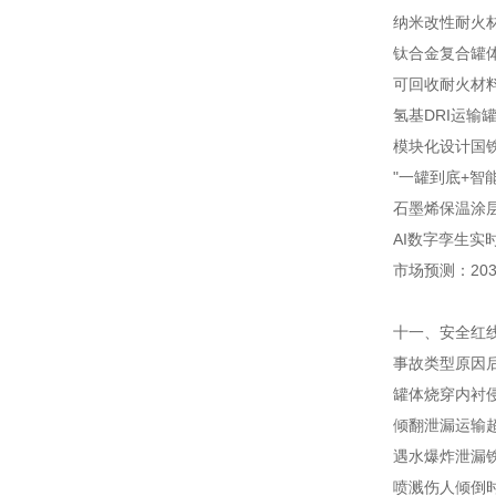
纳米改性耐火
钛合金复合罐
可回收耐火材
氢基DRI运输
模块化设计
国
"一罐到底+智
石墨烯保温涂
AI数字孪生
实
市场预测：20
十一、安全红线
事故类型
原因
罐体烧穿
内衬
倾翻泄漏
运输
遇水爆炸
泄漏
喷溅伤人
倾倒