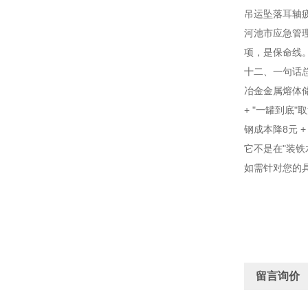
吊运坠落
耳轴
河池市应急管理
项，是保命线
十二、一句话
冶金金属熔体储罐
+ "一罐到底"
钢成本降8元 +
它不是在"装
如需针对您的具
留言询价