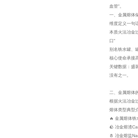
血管"。
一、金属熔体
维度
定义
一句
本质
火法冶金
口"
别名
铁水罐、
核心使命
承接
关键数据：盛装
没有之一。
二、金属熔体的
根据火法冶金
熔体类型
典型
🔥 金属熔体
铁水
🪨 冶金熔渣
Ca
🧂 冶金熔盐
N