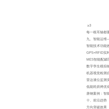
≥3
每一根耳轴都
九、智能运维—
智能技术
功能
GPS+RFID
MES智能配罐
数字孪生
模拟
机器视觉检测
雷达液位监测
低能耗烘烤
优
唐钢案例：智
十、前沿趋势（
方向
突破
效果