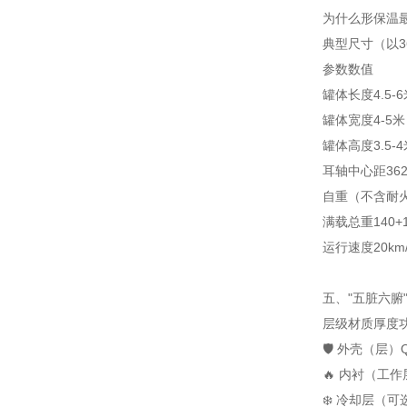
为什么形保温
典型尺寸（以3
参数
数值
罐体长度
4.5-
罐体宽度
4-5米
罐体高度
3.5-
耳轴中心距
36
自重（不含耐
满载总重
140
运行速度
20k
五、"五脏六腑
层级
材质
厚度
🛡️ 外壳（层）
🔥 内衬（工作
❄️ 冷却层（可