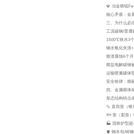
💎 冶金熔锍
F
核心矛盾：金属
三、为什么必须
工况
碳钢/普通
1500℃铁水
3
钢水氧化
夹渣
熔渣腐蚀
6个
熔盐电解
碳钢
运输喷溅
罐体
安全铁律：熔
四、金属熔体
形态
结构特点
🔩 直筒形（
🐟 形（梨形）
🏭 混铁炉型
超
🪣 钢水包/铸