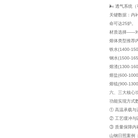
🌬️ 透气系统
关键数据：内衬
命可达25炉。
材质选择——
熔体类型
推荐
铁水(1400-15
钢水(1500-16
熔渣(1300-16
熔盐(600-100
熔锍(900-130
六、三大核心
功能
实现方式
① 高温承载与
② 工艺缓冲与
③ 质量保障
内
山钢日照案例：